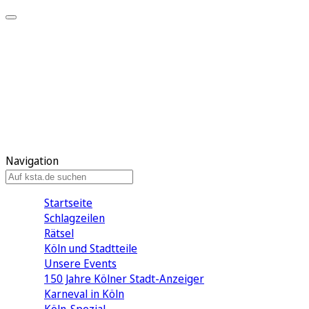
Mein KStA
Meine Artikel
Meine Region
Meine Newsletter
Mein KStA PLUS
Mein E-Paper
Navigation
Startseite
Schlagzeilen
Rätsel
Köln und Stadtteile
Unsere Events
150 Jahre Kölner Stadt-Anzeiger
Karneval in Köln