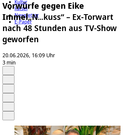
Kultur
Vorwürfe gegen Eike
Rätsel
Immel
„N...kuss“ – Ex-Torwart
Newsletter
E-Paper
nach 48 Stunden aus TV-Show
geworfen
20.06.2026, 16:09 Uhr
3 min
Auf Google bevorzugen
Anhören
Schrift
Merken
Drucken
Teilen