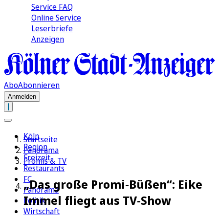
Service FAQ
Online Service
Leserbriefe
Anzeigen
Abo
Abonnieren
Anmelden
Köln
Startseite
Region
Panorama
Freizeit
Promis & TV
Restaurants
FC
„Das große Promi-Büßen“: Eike
Panorama
Immel fliegt aus TV-Show
Politik
Wirtschaft