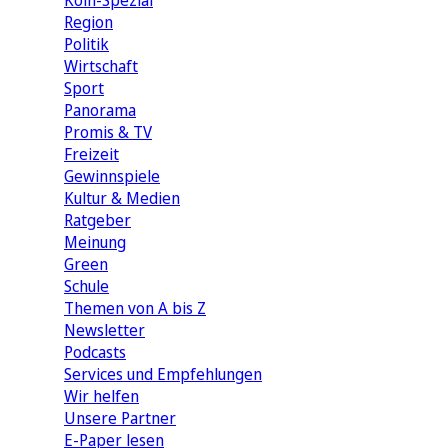
Köln-Spezial
Region
Politik
Wirtschaft
Sport
Panorama
Promis & TV
Freizeit
Gewinnspiele
Kultur & Medien
Ratgeber
Meinung
Green
Schule
Themen von A bis Z
Newsletter
Podcasts
Services und Empfehlungen
Wir helfen
Unsere Partner
E-Paper lesen