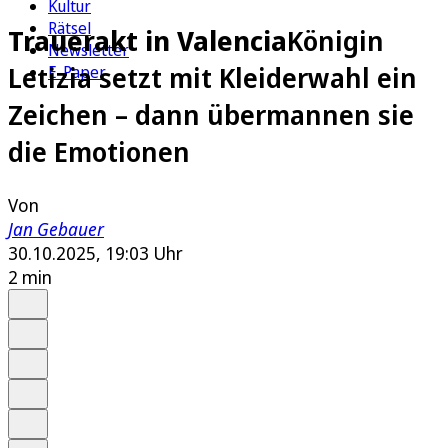
Kultur
Rätsel
Trauerakt in Valencia
Königin
Newsletter
Letizia setzt mit Kleiderwahl ein
E-Paper
Zeichen – dann übermannen sie
die Emotionen
Von
Jan Gebauer
30.10.2025, 19:03 Uhr
2 min
Auf Google bevorzugen
Anhören
Schrift
Merken
Drucken
Teilen