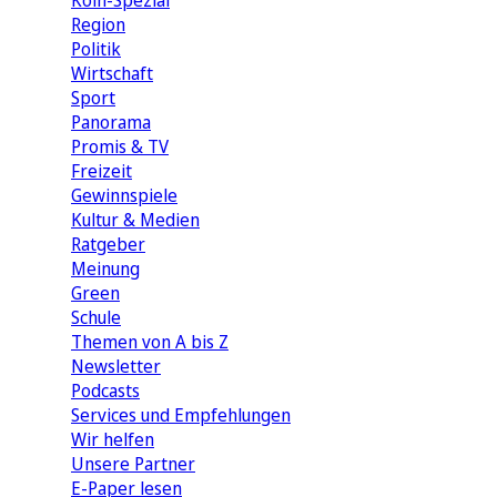
Köln-Spezial
Region
Politik
Wirtschaft
Sport
Panorama
Promis & TV
Freizeit
Gewinnspiele
Kultur & Medien
Ratgeber
Meinung
Green
Schule
Themen von A bis Z
Newsletter
Podcasts
Services und Empfehlungen
Wir helfen
Unsere Partner
E-Paper lesen