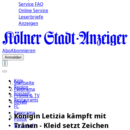
Service FAQ
Online Service
Leserbriefe
Anzeigen
Abo
Abonnieren
Anmelden
Köln
Startseite
Region
Panorama
Freizeit
Promis & TV
Restaurants
Royals
FC
Panorama
Königin Letizia kämpft mit
Politik
Tränen - Kleid setzt Zeichen
Wirtschaft