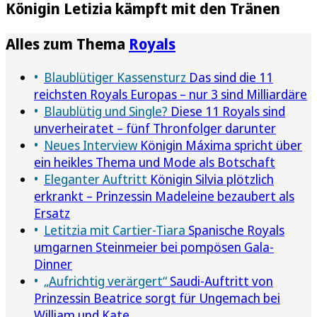
Königin Letizia kämpft mit den Tränen
Alles zum Thema
Royals
Blaublütiger Kassensturz
Das sind die 11
reichsten Royals Europas – nur 3 sind Milliardäre
Blaublütig und Single?
Diese 11 Royals sind
unverheiratet – fünf Thronfolger darunter
Neues Interview
Königin Máxima spricht über
ein heikles Thema und Mode als Botschaft
Eleganter Auftritt
Königin Silvia plötzlich
erkrankt – Prinzessin Madeleine bezaubert als
Ersatz
Letitzia mit Cartier-Tiara
Spanische Royals
umgarnen Steinmeier bei pompösen Gala-
Dinner
„Aufrichtig verärgert“
Saudi-Auftritt von
Prinzessin Beatrice sorgt für Ungemach bei
William und Kate