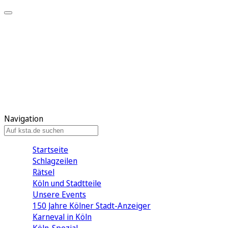
Mein KStA
Meine Artikel
Meine Region
Meine Newsletter
Mein KStA PLUS
Mein E-Paper
Navigation
Startseite
Schlagzeilen
Rätsel
Köln und Stadtteile
Unsere Events
150 Jahre Kölner Stadt-Anzeiger
Karneval in Köln