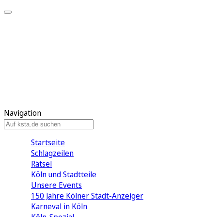
Mein KStA
Meine Artikel
Meine Region
Meine Newsletter
Mein KStA PLUS
Mein E-Paper
Navigation
Startseite
Schlagzeilen
Rätsel
Köln und Stadtteile
Unsere Events
150 Jahre Kölner Stadt-Anzeiger
Karneval in Köln