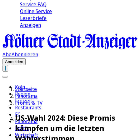
Service FAQ
Online Service
Leserbriefe
Anzeigen
Abo
Abonnieren
Anmelden
Köln
Startseite
Region
Panorama
Freizeit
Promis & TV
Restaurants
FC
US-Wahl 2024: Diese Promis
Panorama
kämpfen um die letzten
Politik
Wirtschaft
Wählerstimmen