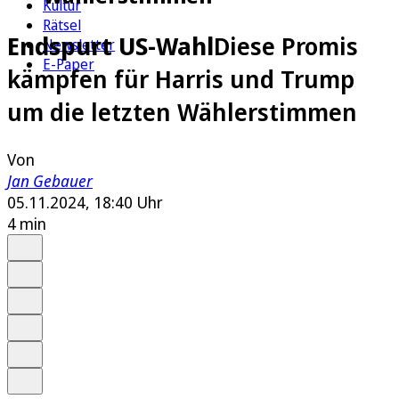
Kultur
Rätsel
Endspurt US-Wahl
Diese Promis
Newsletter
E-Paper
kämpfen für Harris und Trump
um die letzten Wählerstimmen
Von
Jan Gebauer
05.11.2024, 18:40 Uhr
4 min
Auf Google bevorzugen
Anhören
Schrift
Merken
Drucken
Teilen