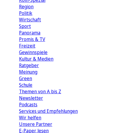
Köln-Spezial
Region
Politik
Wirtschaft
Sport
Panorama
Promis & TV
Freizeit
Gewinnspiele
Kultur & Medien
Ratgeber
Meinung
Green
Schule
Themen von A bis Z
Newsletter
Podcasts
Services und Empfehlungen
Wir helfen
Unsere Partner
E-Paper lesen