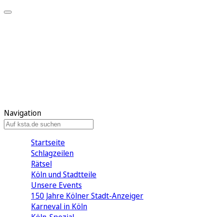
Mein KStA
Meine Artikel
Meine Region
Meine Newsletter
Mein KStA PLUS
Mein E-Paper
Navigation
Startseite
Schlagzeilen
Rätsel
Köln und Stadtteile
Unsere Events
150 Jahre Kölner Stadt-Anzeiger
Karneval in Köln