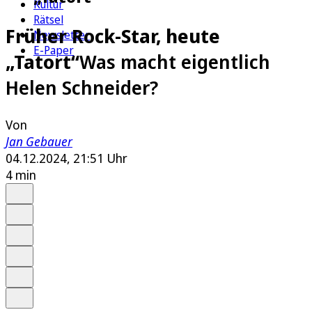
Kultur
Rätsel
Früher Rock-Star, heute
Newsletter
E-Paper
„Tatort“
Was macht eigentlich
Helen Schneider?
Von
Jan Gebauer
04.12.2024, 21:51 Uhr
4 min
Auf Google bevorzugen
Anhören
Schrift
Merken
Drucken
Teilen