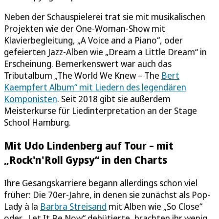
Neben der Schauspielerei trat sie mit musikalischen
Projekten wie der One-Woman-Show mit
Klavierbegleitung, „A Voice and a Piano“, oder
gefeierten Jazz-Alben wie „Dream a Little Dream“ in
Erscheinung. Bemerkenswert war auch das
Tributalbum „The World We Knew – The
Bert
Kaempfert Album“ mit Liedern des legendären
Komponisten
. Seit 2018 gibt sie außerdem
Meisterkurse für Liedinterpretation an der Stage
School Hamburg.
Mit Udo Lindenberg auf Tour – mit
„Rock'n'Roll Gypsy“ in den Charts
Ihre Gesangskarriere begann allerdings schon viel
früher: Die 70er-Jahre, in denen sie zunächst als Pop-
Lady à la
Barbra Streisand
mit Alben wie „So Close“
oder „Let It Be Now“ debütierte, brachten ihr wenig