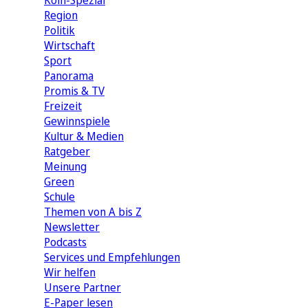
Köln-Spezial
Region
Politik
Wirtschaft
Sport
Panorama
Promis & TV
Freizeit
Gewinnspiele
Kultur & Medien
Ratgeber
Meinung
Green
Schule
Themen von A bis Z
Newsletter
Podcasts
Services und Empfehlungen
Wir helfen
Unsere Partner
E-Paper lesen