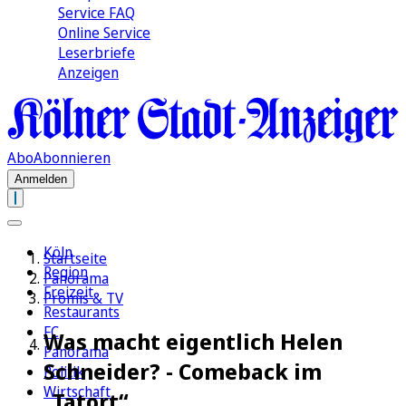
Service FAQ
Online Service
Leserbriefe
Anzeigen
Abo
Abonnieren
Anmelden
Köln
Startseite
Region
Panorama
Freizeit
Promis & TV
Restaurants
FC
Was macht eigentlich Helen
Panorama
Schneider? - Comeback im
Politik
Wirtschaft
„Tatort“