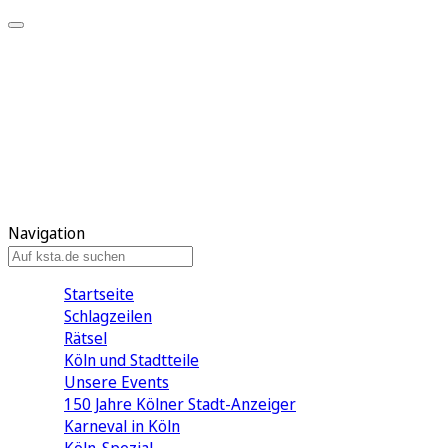
Mein KStA
Meine Artikel
Meine Region
Meine Newsletter
Mein KStA PLUS
Mein E-Paper
Navigation
Startseite
Schlagzeilen
Rätsel
Köln und Stadtteile
Unsere Events
150 Jahre Kölner Stadt-Anzeiger
Karneval in Köln