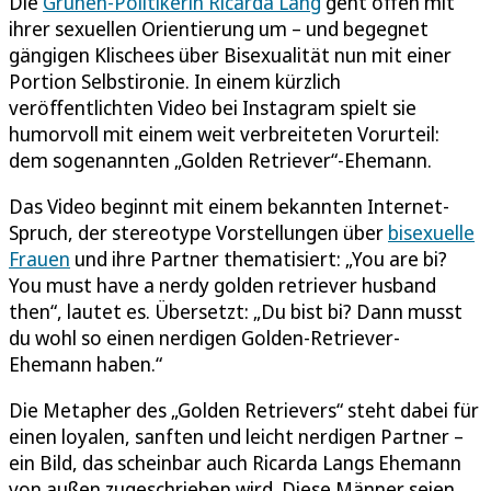
Die
Grünen-Politikerin Ricarda Lang
geht offen mit
ihrer sexuellen Orientierung um – und begegnet
gängigen Klischees über Bisexualität nun mit einer
Portion Selbstironie. In einem kürzlich
veröffentlichten Video bei Instagram spielt sie
humorvoll mit einem weit verbreiteten Vorurteil:
dem sogenannten „Golden Retriever“-Ehemann.
Das Video beginnt mit einem bekannten Internet-
Spruch, der stereotype Vorstellungen über
bisexuelle
Frauen
und ihre Partner thematisiert: „You are bi?
You must have a nerdy golden retriever husband
then“, lautet es. Übersetzt: „Du bist bi? Dann musst
du wohl so einen nerdigen Golden-Retriever-
Ehemann haben.“
Die Metapher des „Golden Retrievers“ steht dabei für
einen loyalen, sanften und leicht nerdigen Partner –
ein Bild, das scheinbar auch Ricarda Langs Ehemann
von außen zugeschrieben wird. Diese Männer seien