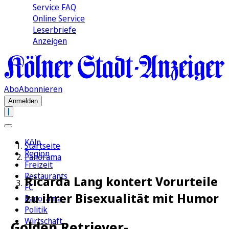
Service FAQ
Online Service
Leserbriefe
Anzeigen
Abo
Abonnieren
Anmelden
Köln
Startseite
Region
Panorama
Freizeit
Restaurants
Ricarda Lang kontert Vorurteile
FC
zu ihrer Bisexualität mit Humor
Panorama
Politik
Wirtschaft
„Golden Retriever-