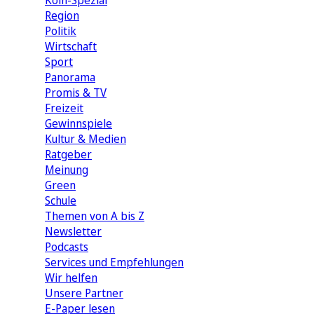
Köln-Spezial
Region
Politik
Wirtschaft
Sport
Panorama
Promis & TV
Freizeit
Gewinnspiele
Kultur & Medien
Ratgeber
Meinung
Green
Schule
Themen von A bis Z
Newsletter
Podcasts
Services und Empfehlungen
Wir helfen
Unsere Partner
E-Paper lesen