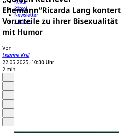
Kultur
Ehemann“
Ricarda Lang kontert
Rätsel
Newsletter
Vorurteile zu ihrer Bisexualität
E-Paper
mit Humor
Von
Lisanne Krill
22.05.2025, 10:30 Uhr
2 min
Auf Google bevorzugen
Anhören
Schrift
Merken
Drucken
Teilen