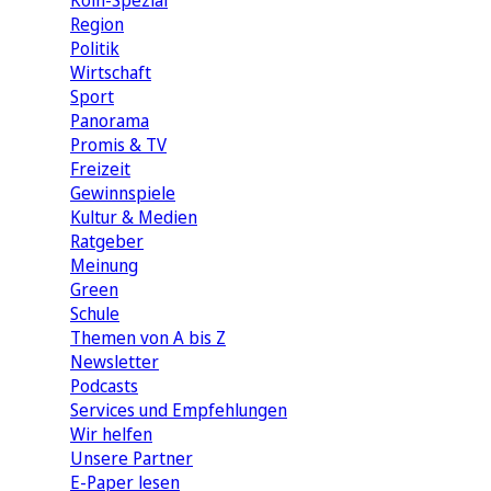
Köln-Spezial
Region
Politik
Wirtschaft
Sport
Panorama
Promis & TV
Freizeit
Gewinnspiele
Kultur & Medien
Ratgeber
Meinung
Green
Schule
Themen von A bis Z
Newsletter
Podcasts
Services und Empfehlungen
Wir helfen
Unsere Partner
E-Paper lesen