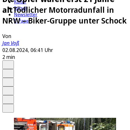
Kultur
alt
Tödlicher Motorradunfall in
Rätsel
Newsletter
NRW – Biker-Gruppe unter Schock
E-Paper
Von
Jan Voß
02.08.2024, 06:41 Uhr
2 min
Auf Google bevorzugen
Anhören
Schrift
Merken
Drucken
Teilen