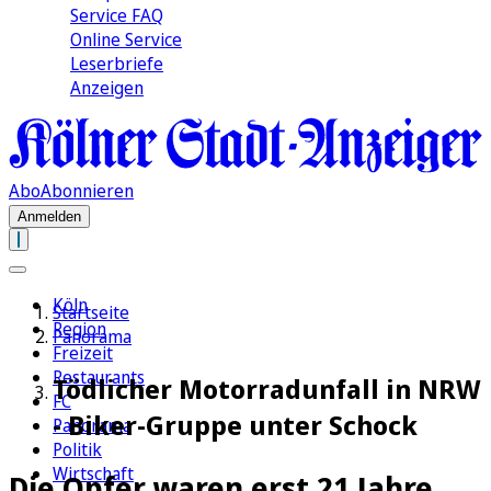
Service FAQ
Online Service
Leserbriefe
Anzeigen
Abo
Abonnieren
Anmelden
Köln
Startseite
Region
Panorama
Freizeit
Restaurants
Tödlicher Motorradunfall in NRW
FC
- Biker-Gruppe unter Schock
Panorama
Politik
Wirtschaft
Die Opfer waren erst 21 Jahre