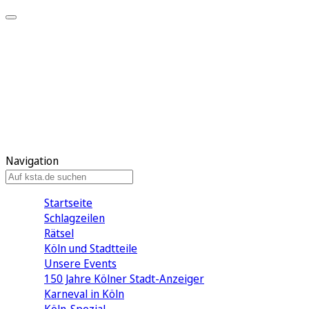
Mein KStA
Meine Artikel
Meine Region
Meine Newsletter
Mein KStA PLUS
Mein E-Paper
Navigation
Startseite
Schlagzeilen
Rätsel
Köln und Stadtteile
Unsere Events
150 Jahre Kölner Stadt-Anzeiger
Karneval in Köln