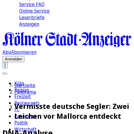
Service FAQ
Online Service
Leserbriefe
Anzeigen
Abo
Abonnieren
Anmelden
Köln
Startseite
Region
Panorama
Freizeit
Restaurants
Vermisste deutsche Segler: Zwei
FC
Leichen vor Mallorca entdeckt
Panorama
Politik
Wirtschaft
DNA-Analyse