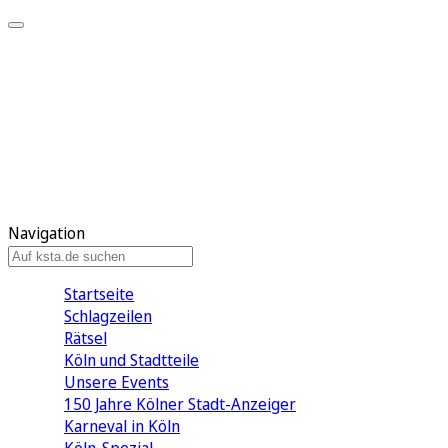
Mein KStA
Meine Artikel
Meine Region
Meine Newsletter
Mein KStA PLUS
Mein E-Paper
Navigation
Startseite
Schlagzeilen
Rätsel
Köln und Stadtteile
Unsere Events
150 Jahre Kölner Stadt-Anzeiger
Karneval in Köln