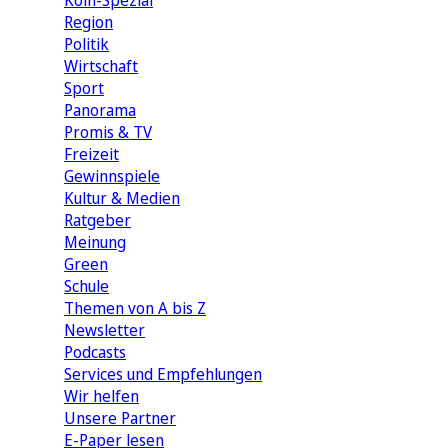
Köln-Spezial
Region
Politik
Wirtschaft
Sport
Panorama
Promis & TV
Freizeit
Gewinnspiele
Kultur & Medien
Ratgeber
Meinung
Green
Schule
Themen von A bis Z
Newsletter
Podcasts
Services und Empfehlungen
Wir helfen
Unsere Partner
E-Paper lesen