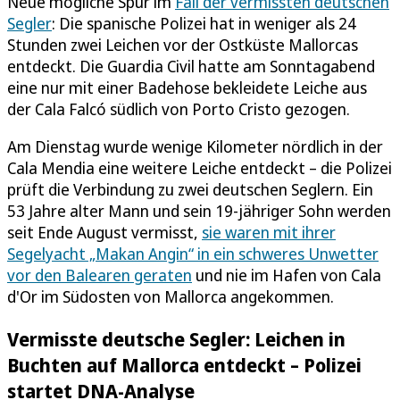
Neue mögliche Spur im
Fall der vermissten deutschen
Segler
: Die spanische Polizei hat in weniger als 24
Stunden zwei Leichen vor der Ostküste Mallorcas
entdeckt. Die Guardia Civil hatte am Sonntagabend
eine nur mit einer Badehose bekleidete Leiche aus
der Cala Falcó südlich von Porto Cristo gezogen.
Am Dienstag wurde wenige Kilometer nördlich in der
Cala Mendia eine weitere Leiche entdeckt – die Polizei
prüft die Verbindung zu zwei deutschen Seglern. Ein
53 Jahre alter Mann und sein 19-jähriger Sohn werden
seit Ende August vermisst,
sie waren mit ihrer
Segelyacht „Makan Angin“ in ein schweres Unwetter
vor den Balearen geraten
und nie im Hafen von Cala
d'Or im Südosten von Mallorca angekommen.
Vermisste deutsche Segler: Leichen in
Buchten auf Mallorca entdeckt – Polizei
startet DNA-Analyse