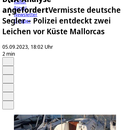
Kultur
angefordert
Vermisste deutsche
Rätsel
Newsletter
Segler – Polizei entdeckt zwei
E-Paper
Leichen vor Küste Mallorcas
05.09.2023, 18:02 Uhr
2 min
Auf Google bevorzugen
Anhören
Schrift
Merken
Drucken
Teilen