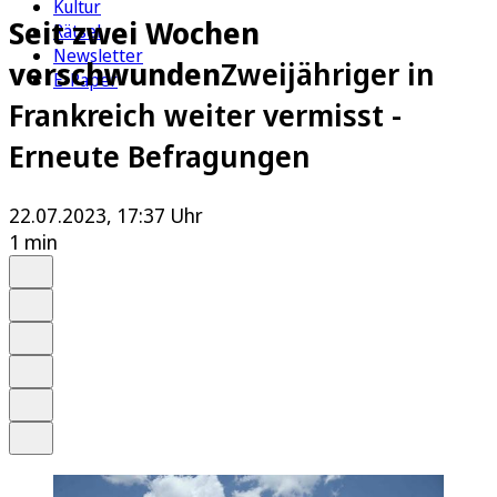
Kultur
Seit zwei Wochen
Rätsel
Newsletter
verschwunden
Zweijähriger in
E-Paper
Frankreich weiter vermisst -
Erneute Befragungen
22.07.2023, 17:37 Uhr
1 min
Auf Google bevorzugen
Anhören
Schrift
Merken
Drucken
Teilen