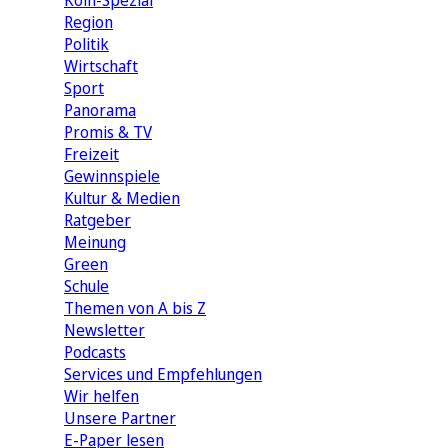
Köln-Spezial
Region
Politik
Wirtschaft
Sport
Panorama
Promis & TV
Freizeit
Gewinnspiele
Kultur & Medien
Ratgeber
Meinung
Green
Schule
Themen von A bis Z
Newsletter
Podcasts
Services und Empfehlungen
Wir helfen
Unsere Partner
E-Paper lesen