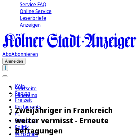
Service FAQ
Online Service
Leserbriefe
Anzeigen
Abo
Abonnieren
Anmelden
Köln
Startseite
Region
Panorama
Freizeit
Restaurants
Zweijähriger in Frankreich
FC
weiter vermisst - Erneute
Panorama
Politik
Befragungen
Wirtschaft