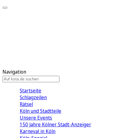
Mein KStA
Meine Artikel
Meine Region
Meine Newsletter
Mein KStA PLUS
Mein E-Paper
Navigation
Startseite
Schlagzeilen
Rätsel
Köln und Stadtteile
Unsere Events
150 Jahre Kölner Stadt-Anzeiger
Karneval in Köln