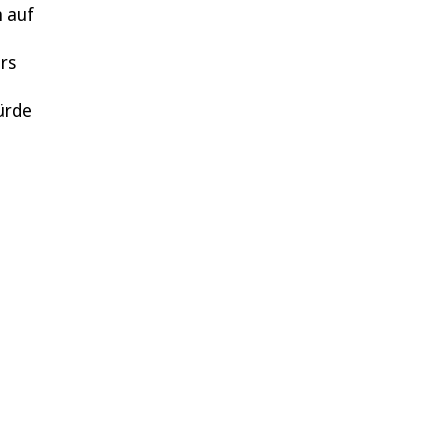
 auf
rs
Bürde