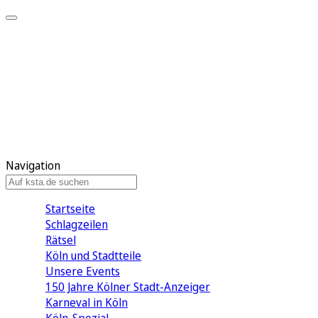
Mein KStA
Meine Artikel
Meine Region
Meine Newsletter
Mein KStA PLUS
Mein E-Paper
Navigation
Startseite
Schlagzeilen
Rätsel
Köln und Stadtteile
Unsere Events
150 Jahre Kölner Stadt-Anzeiger
Karneval in Köln