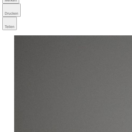
Merken
Drucken
Teilen