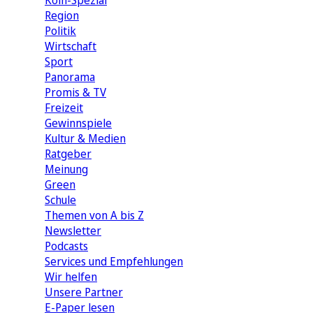
Köln-Spezial
Region
Politik
Wirtschaft
Sport
Panorama
Promis & TV
Freizeit
Gewinnspiele
Kultur & Medien
Ratgeber
Meinung
Green
Schule
Themen von A bis Z
Newsletter
Podcasts
Services und Empfehlungen
Wir helfen
Unsere Partner
E-Paper lesen