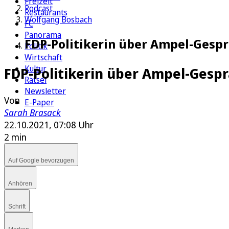
Freizeit
Podcast
Restaurants
Wolfgang Bosbach
FC
Panorama
FDP-Politikerin über Ampel-Gesp
Politik
Wirtschaft
Kultur
FDP-Politikerin über Ampel-Gesp
Rätsel
Newsletter
Von
E-Paper
Sarah Brasack
22.10.2021, 07:08 Uhr
2 min
Auf Google bevorzugen
Anhören
Schrift