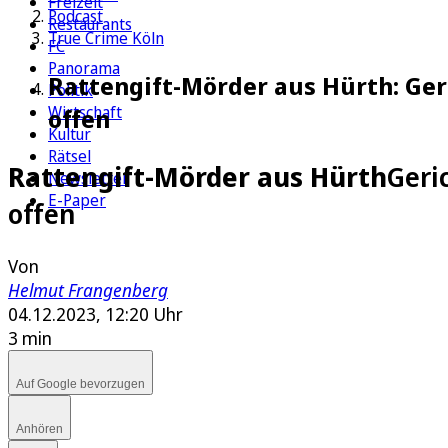
Freizeit
Podcast
Restaurants
True Crime Köln
FC
Panorama
Rattengift-Mörder aus Hürth: Ger
Politik
Wirtschaft
offen
Kultur
Rätsel
Rattengift-Mörder aus Hürth
Geri
Newsletter
E-Paper
offen
Von
Helmut Frangenberg
04.12.2023, 12:20 Uhr
3 min
Auf Google bevorzugen
Anhören