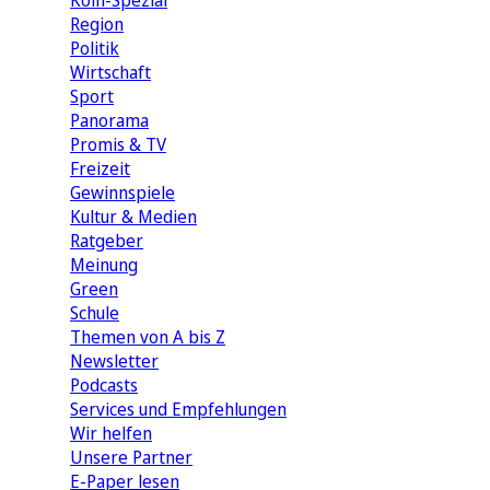
Köln-Spezial
Region
Politik
Wirtschaft
Sport
Panorama
Promis & TV
Freizeit
Gewinnspiele
Kultur & Medien
Ratgeber
Meinung
Green
Schule
Themen von A bis Z
Newsletter
Podcasts
Services und Empfehlungen
Wir helfen
Unsere Partner
E-Paper lesen