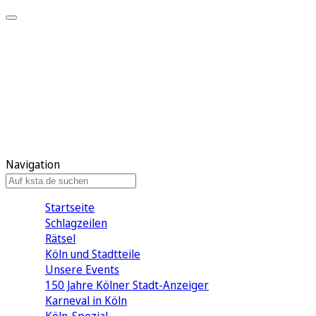
Mein KStA
Meine Artikel
Meine Region
Meine Newsletter
Mein KStA PLUS
Mein E-Paper
Navigation
Startseite
Schlagzeilen
Rätsel
Köln und Stadtteile
Unsere Events
150 Jahre Kölner Stadt-Anzeiger
Karneval in Köln