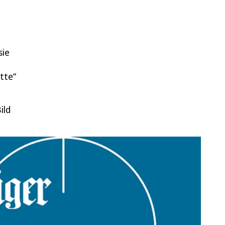
sie
tte“
ild