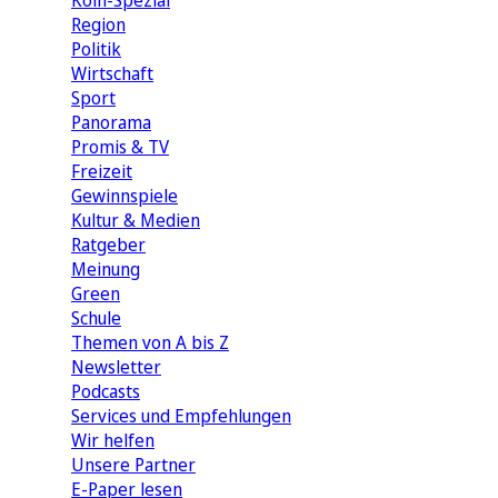
Köln-Spezial
Region
Politik
Wirtschaft
Sport
Panorama
Promis & TV
Freizeit
Gewinnspiele
Kultur & Medien
Ratgeber
Meinung
Green
Schule
Themen von A bis Z
Newsletter
Podcasts
Services und Empfehlungen
Wir helfen
Unsere Partner
E-Paper lesen