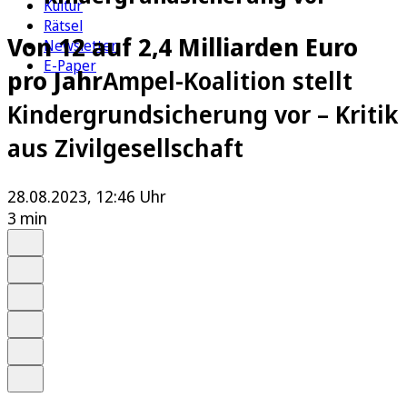
Kultur
Rätsel
Von 12 auf 2,4 Milliarden Euro
Newsletter
E-Paper
pro Jahr
Ampel-Koalition stellt
Kindergrundsicherung vor – Kritik
aus Zivilgesellschaft
28.08.2023, 12:46 Uhr
3 min
Auf Google bevorzugen
Anhören
Schrift
Merken
Drucken
Teilen