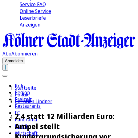
Service FAQ
Online Service
Leserbriefe
Anzeigen
Abo
Abonnieren
Anmelden
Köln
Startseite
Region
Politik
Freizeit
Christian Lindner
Restaurants
FC
2,4 statt 12 Milliarden Euro:
Panorama
Ampel stellt
Politik
Wirtschaft
Kindergrundsicherung vor