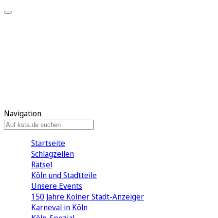
Mein KStA
Meine Artikel
Meine Region
Meine Newsletter
Mein KStA PLUS
Mein E-Paper
Navigation
Startseite
Schlagzeilen
Rätsel
Köln und Stadtteile
Unsere Events
150 Jahre Kölner Stadt-Anzeiger
Karneval in Köln