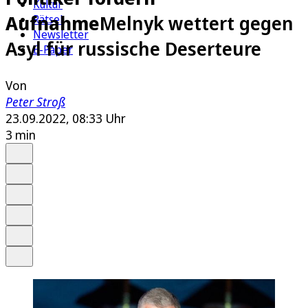
Kultur
Aufnahme
Melnyk wettert gegen
Rätsel
Newsletter
Asyl für russische Deserteure
E-Paper
Von
Peter Stroß
23.09.2022, 08:33 Uhr
3 min
Auf Google bevorzugen
Anhören
Schrift
Merken
Drucken
Teilen