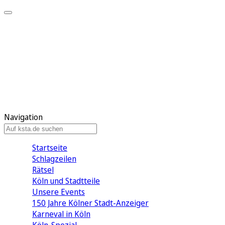
Mein KStA
Meine Artikel
Meine Region
Meine Newsletter
Mein KStA PLUS
Mein E-Paper
Navigation
Startseite
Schlagzeilen
Rätsel
Köln und Stadtteile
Unsere Events
150 Jahre Kölner Stadt-Anzeiger
Karneval in Köln