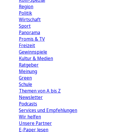
Köln-Spezial
Region
Politik
Wirtschaft
Sport
Panorama
Promis & TV
Freizeit
Gewinnspiele
Kultur & Medien
Ratgeber
Meinung
Green
Schule
Themen von A bis Z
Newsletter
Podcasts
Services und Empfehlungen
Wir helfen
Unsere Partner
E-Paper lesen