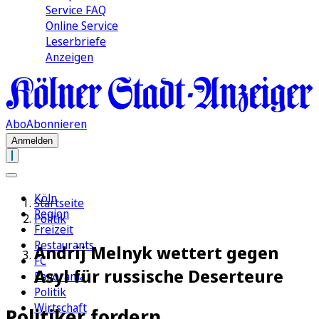
Service FAQ
Online Service
Leserbriefe
Anzeigen
Abo
Abonnieren
Anmelden
Köln
Startseite
Region
Politik
Freizeit
Restaurants
Andrij Melnyk wettert gegen
FC
Asyl für russische Deserteure
Panorama
Politik
Wirtschaft
Politiker fordern