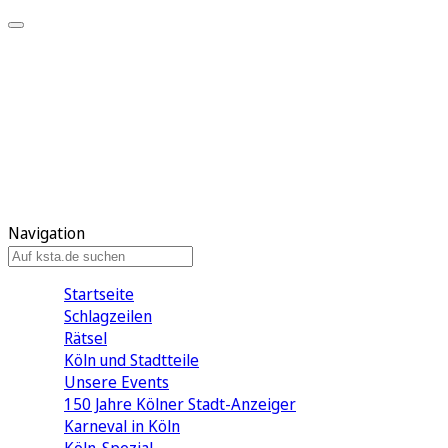
Mein KStA
Meine Artikel
Meine Region
Meine Newsletter
Mein KStA PLUS
Mein E-Paper
Navigation
Startseite
Schlagzeilen
Rätsel
Köln und Stadtteile
Unsere Events
150 Jahre Kölner Stadt-Anzeiger
Karneval in Köln