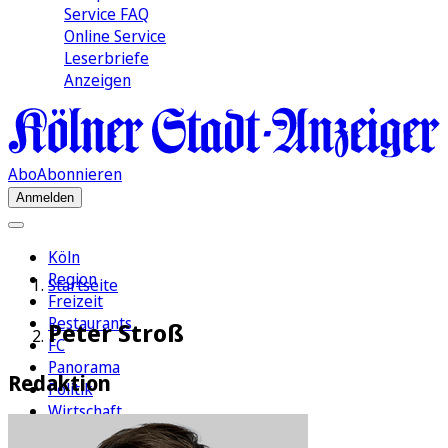
Service FAQ
Online Service
Leserbriefe
Anzeigen
Abo
Abonnieren
Anmelden
Köln
Region
Startseite
Freizeit
Restaurants
Peter Stroß
FC
Panorama
Redaktion
Politik
Wirtschaft
Kultur