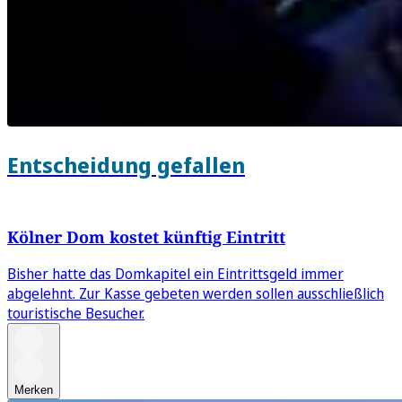
Entscheidung gefallen
Kölner Dom kostet künftig Eintritt
Bisher hatte das Domkapitel ein Eintrittsgeld immer
abgelehnt. Zur Kasse gebeten werden sollen ausschließlich
touristische Besucher.
Merken