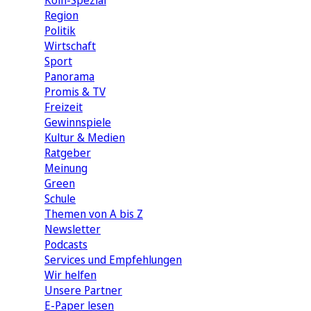
Köln-Spezial
Region
Politik
Wirtschaft
Sport
Panorama
Promis & TV
Freizeit
Gewinnspiele
Kultur & Medien
Ratgeber
Meinung
Green
Schule
Themen von A bis Z
Newsletter
Podcasts
Services und Empfehlungen
Wir helfen
Unsere Partner
E-Paper lesen