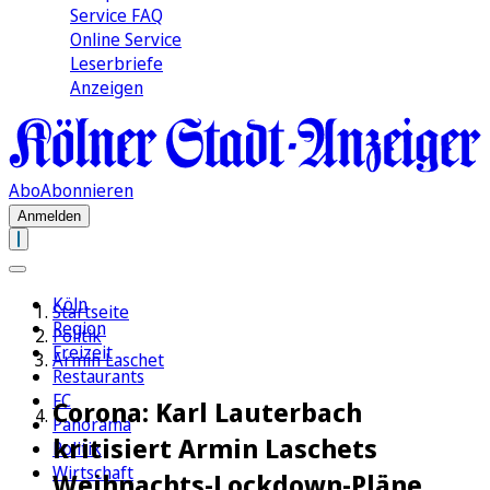
Service FAQ
Online Service
Leserbriefe
Anzeigen
Abo
Abonnieren
Anmelden
Köln
Startseite
Region
Politik
Freizeit
Armin Laschet
Restaurants
FC
Corona: Karl Lauterbach
Panorama
kritisiert Armin Laschets
Politik
Wirtschaft
Weihnachts-Lockdown-Pläne