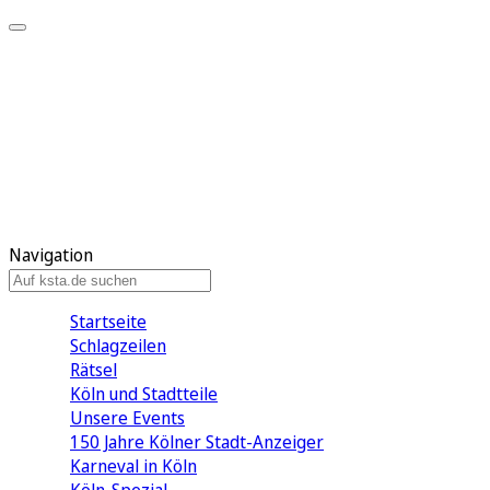
Mein KStA
Meine Artikel
Meine Region
Meine Newsletter
Mein KStA PLUS
Mein E-Paper
Navigation
Startseite
Schlagzeilen
Rätsel
Köln und Stadtteile
Unsere Events
150 Jahre Kölner Stadt-Anzeiger
Karneval in Köln