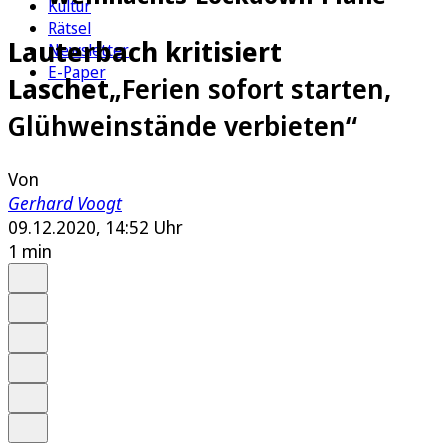
Kultur
Rätsel
Lauterbach kritisiert
Newsletter
E-Paper
Laschet
„Ferien sofort starten,
Glühweinstände verbieten“
Von
Gerhard Voogt
09.12.2020, 14:52 Uhr
1 min
Auf Google bevorzugen
Anhören
Schrift
Merken
Drucken
Teilen