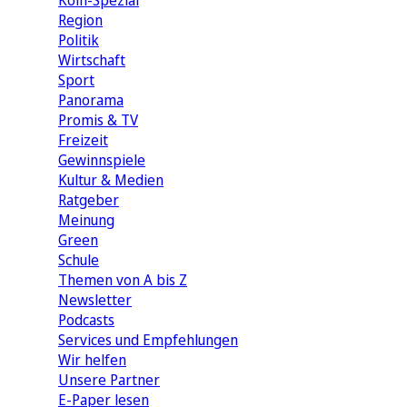
Köln-Spezial
Region
Politik
Wirtschaft
Sport
Panorama
Promis & TV
Freizeit
Gewinnspiele
Kultur & Medien
Ratgeber
Meinung
Green
Schule
Themen von A bis Z
Newsletter
Podcasts
Services und Empfehlungen
Wir helfen
Unsere Partner
E-Paper lesen