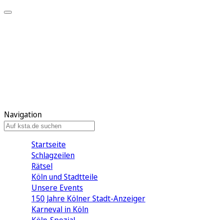
Mein KStA
Meine Artikel
Meine Region
Meine Newsletter
Mein KStA PLUS
Mein E-Paper
Navigation
Startseite
Schlagzeilen
Rätsel
Köln und Stadtteile
Unsere Events
150 Jahre Kölner Stadt-Anzeiger
Karneval in Köln