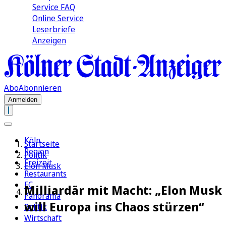
Service FAQ
Online Service
Leserbriefe
Anzeigen
Abo
Abonnieren
Anmelden
Köln
Startseite
Region
Politik
Freizeit
Elon Musk
Restaurants
FC
Milliardär mit Macht: „Elon Musk
Panorama
will Europa ins Chaos stürzen“
Politik
Wirtschaft