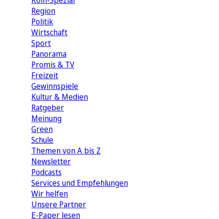
Köln-Spezial
Region
Politik
Wirtschaft
Sport
Panorama
Promis & TV
Freizeit
Gewinnspiele
Kultur & Medien
Ratgeber
Meinung
Green
Schule
Themen von A bis Z
Newsletter
Podcasts
Services und Empfehlungen
Wir helfen
Unsere Partner
E-Paper lesen