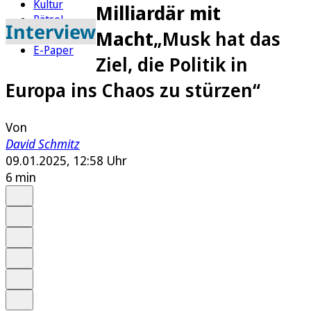
Kultur
Milliardär mit
Rätsel
Interview
Macht
„Musk hat das
Newsletter
E-Paper
Ziel, die Politik in
Europa ins Chaos zu stürzen“
Von
David Schmitz
09.01.2025, 12:58 Uhr
6 min
Auf Google bevorzugen
Anhören
Schrift
Merken
Drucken
Teilen