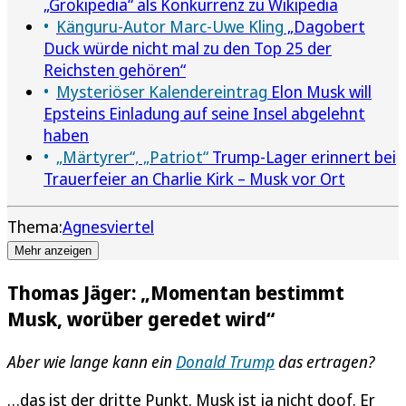
„Grokipedia“ als Konkurrenz zu Wikipedia
Känguru-Autor Marc-Uwe Kling
„Dagobert
Duck würde nicht mal zu den Top 25 der
Reichsten gehören“
Mysteriöser Kalendereintrag
Elon Musk will
Epsteins Einladung auf seine Insel abgelehnt
haben
„Märtyrer“, „Patriot“
Trump-Lager erinnert bei
Trauerfeier an Charlie Kirk – Musk vor Ort
Thema:
Agnesviertel
Mehr anzeigen
Thomas Jäger: „Momentan bestimmt
Musk, worüber geredet wird“
Aber wie lange kann ein
Donald Trump
das ertragen?
…das ist der dritte Punkt. Musk ist ja nicht doof. Er