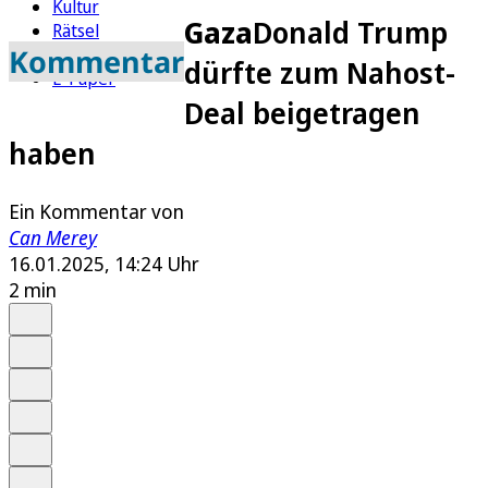
Kultur
Gaza
Donald Trump
Rätsel
Kommentar
Newsletter
dürfte zum Nahost-
E-Paper
Deal beigetragen
haben
Ein Kommentar von
Can Merey
16.01.2025, 14:24 Uhr
2 min
Auf Google bevorzugen
Anhören
Schrift
Merken
Drucken
Teilen