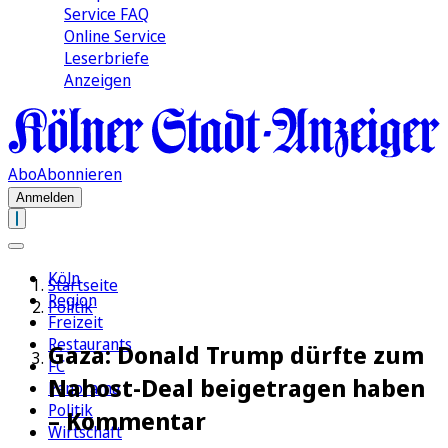
Service FAQ
Online Service
Leserbriefe
Anzeigen
Abo
Abonnieren
Anmelden
Köln
Startseite
Region
Politik
Freizeit
Restaurants
Gaza: Donald Trump dürfte zum
FC
Nahost-Deal beigetragen haben
Panorama
Politik
– Kommentar
Wirtschaft