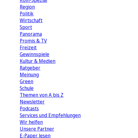
Köln-Spezial
Region
Politik
Wirtschaft
Sport
Panorama
Promis & TV
Freizeit
Gewinnspiele
Kultur & Medien
Ratgeber
Meinung
Green
Schule
Themen von A bis Z
Newsletter
Podcasts
Services und Empfehlungen
Wir helfen
Unsere Partner
E-Paper lesen