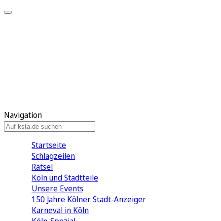
Mein KStA
Meine Artikel
Meine Region
Meine Newsletter
Mein KStA PLUS
Mein E-Paper
Navigation
Startseite
Schlagzeilen
Rätsel
Köln und Stadtteile
Unsere Events
150 Jahre Kölner Stadt-Anzeiger
Karneval in Köln