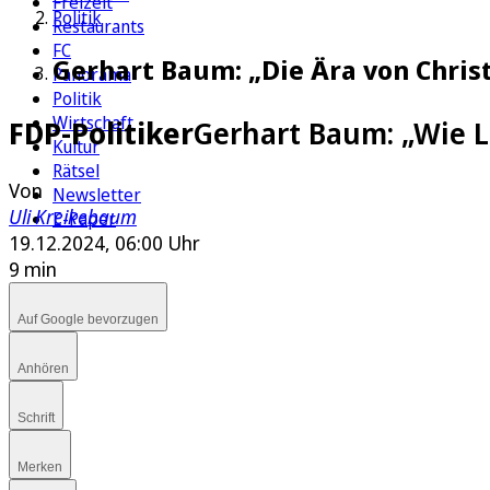
Freizeit
Politik
Restaurants
FC
Gerhart Baum: „Die Ära von Christ
Panorama
Politik
Wirtschaft
FDP-Politiker
Gerhart Baum: „Wie L
Kultur
Rätsel
Von
Newsletter
Uli Kreikebaum
E-Paper
19.12.2024, 06:00 Uhr
9 min
Auf Google bevorzugen
Anhören
Schrift
Merken