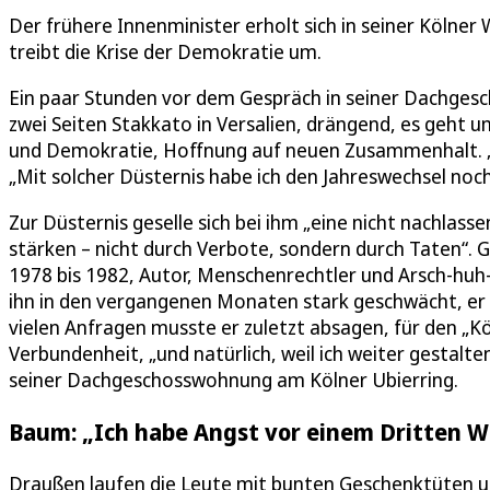
Der frühere Innenminister erholt sich in seiner Köln
treibt die Krise der Demokratie um.
Ein paar Stunden vor dem Gespräch in seiner Dachge
zwei Seiten Stakkato in Versalien, drängend, es geht 
und Demokratie, Hoffnung auf neuen Zusammenhalt. „Hi
„Mit solcher Düsternis habe ich den Jahreswechsel noch 
Zur Düsternis geselle sich bei ihm „eine nicht nachlas
stärken – nicht durch Verbote, sondern durch Taten“.
1978 bis 1982, Autor, Menschenrechtler und Arsch-huh-Ak
ihn in den vergangenen Monaten stark geschwächt, er 
vielen Anfragen musste er zuletzt absagen, für den „K
Verbundenheit, „und natürlich, weil ich weiter gestalt
seiner Dachgeschosswohnung am Kölner Ubierring.
Baum: „Ich habe Angst vor einem Dritten W
Draußen laufen die Leute mit bunten Geschenktüten 