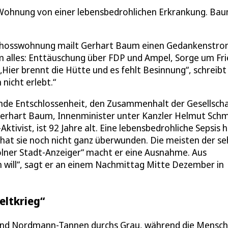
er Wohnung von einer lebensbedrohlichen Erkrankung. Ba
schosswohnung mailt Gerhart Baum einen Gedankenstro
um alles: Enttäuschung über FDP und Ampel, Sorge um Fr
er brennt die Hütte und es fehlt Besinnung“, schreibt 
nicht erlebt.“
sende Entschlossenheit, den Zusammenhalt der Gesellscha
 Gerhart Baum, Innenminister unter Kanzler Helmut Schm
tivist, ist 92 Jahre alt. Eine lebensbedrohliche Sepsis 
hat sie noch nicht ganz überwunden. Die meisten der se
ölner Stadt-Anzeiger“ macht er eine Ausnahme. Aus
en will“, sagt er an einem Nachmittag Mitte Dezember in
eltkrieg“
und Nordmann-Tannen durchs Grau, während die Mensch