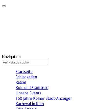
Mein KStA
Meine Artikel
Meine Region
Meine Newsletter
Mein KStA PLUS
Mein E-Paper
Navigation
Startseite
Schlagzeilen
Rätsel
Köln und Stadtteile
Unsere Events
150 Jahre Kölner Stadt-Anzeiger
Karneval in Köln