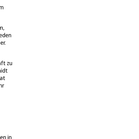
um
m,
ieden
er.
ft zu
idt
hat
hr
en in