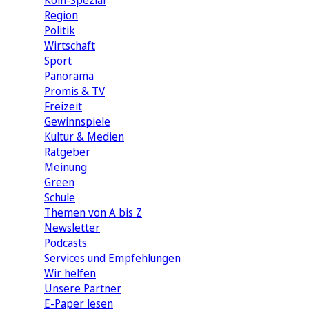
Köln-Spezial
Region
Politik
Wirtschaft
Sport
Panorama
Promis & TV
Freizeit
Gewinnspiele
Kultur & Medien
Ratgeber
Meinung
Green
Schule
Themen von A bis Z
Newsletter
Podcasts
Services und Empfehlungen
Wir helfen
Unsere Partner
E-Paper lesen