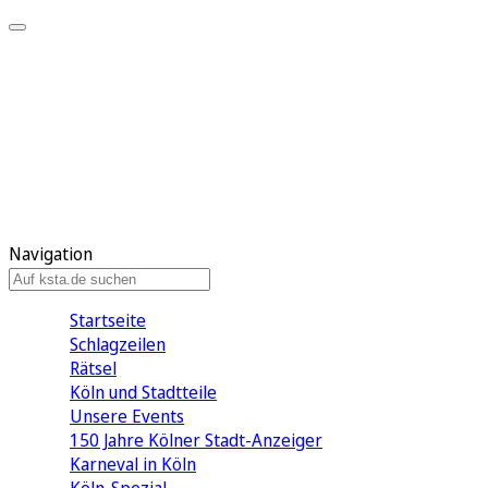
Mein KStA
Meine Artikel
Meine Region
Meine Newsletter
Mein KStA PLUS
Mein E-Paper
Navigation
Startseite
Schlagzeilen
Rätsel
Köln und Stadtteile
Unsere Events
150 Jahre Kölner Stadt-Anzeiger
Karneval in Köln