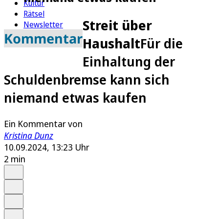
Kultur
Rätsel
Streit über
Newsletter
Kommentar
E-Paper
Haushalt
Für die
Einhaltung der
Schuldenbremse kann sich
niemand etwas kaufen
Ein Kommentar von
Kristina Dunz
10.09.2024, 13:23 Uhr
2 min
Auf Google bevorzugen
Anhören
Schrift
Merken