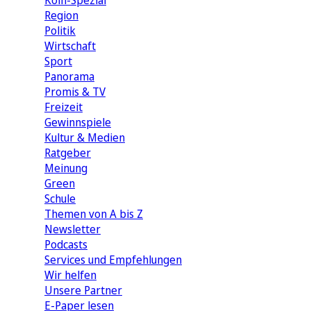
Köln-Spezial
Region
Politik
Wirtschaft
Sport
Panorama
Promis & TV
Freizeit
Gewinnspiele
Kultur & Medien
Ratgeber
Meinung
Green
Schule
Themen von A bis Z
Newsletter
Podcasts
Services und Empfehlungen
Wir helfen
Unsere Partner
E-Paper lesen