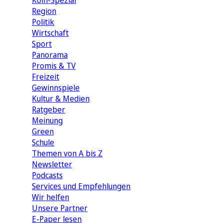
Köln-Spezial
Region
Politik
Wirtschaft
Sport
Panorama
Promis & TV
Freizeit
Gewinnspiele
Kultur & Medien
Ratgeber
Meinung
Green
Schule
Themen von A bis Z
Newsletter
Podcasts
Services und Empfehlungen
Wir helfen
Unsere Partner
E-Paper lesen