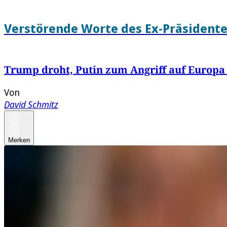
Verstörende Worte des Ex-Präsident
Trump droht, Putin zum Angriff auf Europa
Von
David Schmitz
Merken