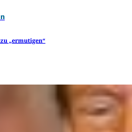
en
 zu „ermutigen“