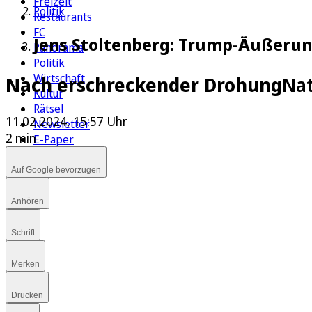
Freizeit
Politik
Restaurants
FC
Jens Stoltenberg: Trump-Äußerun
Panorama
Politik
Wirtschaft
Nach erschreckender Drohung
Nat
Kultur
Rätsel
11.02.2024, 15:57 Uhr
Newsletter
2 min
E-Paper
Auf Google bevorzugen
Anhören
Schrift
Merken
Drucken