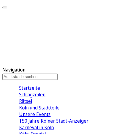
Mein KStA
Meine Artikel
Meine Region
Meine Newsletter
Mein KStA PLUS
Mein E-Paper
Navigation
Startseite
Schlagzeilen
Rätsel
Köln und Stadtteile
Unsere Events
150 Jahre Kölner Stadt-Anzeiger
Karneval in Köln