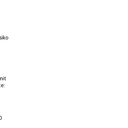
siko
mit
te:
0