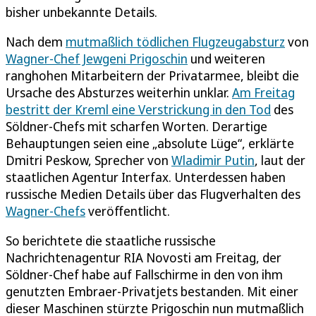
bisher unbekannte Details.
Nach dem
mutmaßlich tödlichen Flugzeugabsturz
von
Wagner-Chef Jewgeni Prigoschin
und weiteren
ranghohen Mitarbeitern der Privatarmee, bleibt die
Ursache des Absturzes weiterhin unklar.
Am Freitag
bestritt der Kreml eine Verstrickung in den Tod
des
Söldner-Chefs mit scharfen Worten. Derartige
Behauptungen seien eine „absolute Lüge“, erklärte
Dmitri Peskow, Sprecher von
Wladimir Putin
, laut der
staatlichen Agentur Interfax. Unterdessen haben
russische Medien Details über das Flugverhalten des
Wagner-Chefs
veröffentlicht.
So berichtete die staatliche russische
Nachrichtenagentur RIA Novosti am Freitag, der
Söldner-Chef habe auf Fallschirme in den von ihm
genutzten Embraer-Privatjets bestanden. Mit einer
dieser Maschinen stürzte Prigoschin nun mutmaßlich