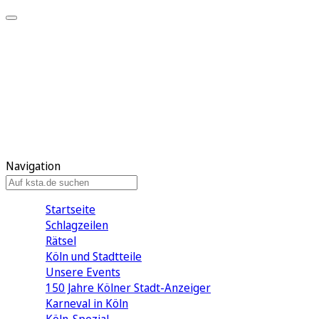
Mein KStA
Meine Artikel
Meine Region
Meine Newsletter
Mein KStA PLUS
Mein E-Paper
Navigation
Startseite
Schlagzeilen
Rätsel
Köln und Stadtteile
Unsere Events
150 Jahre Kölner Stadt-Anzeiger
Karneval in Köln