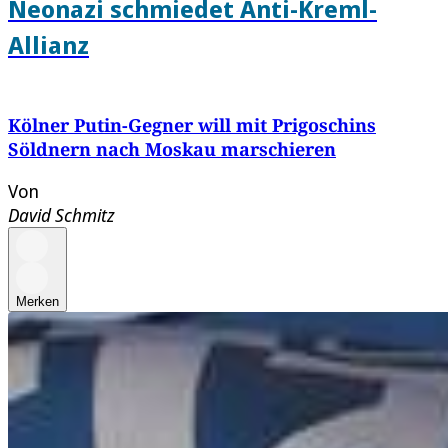
Neonazi schmiedet Anti-Kreml-
Allianz
Kölner Putin-Gegner will mit Prigoschins
Söldnern nach Moskau marschieren
Von
David Schmitz
Merken