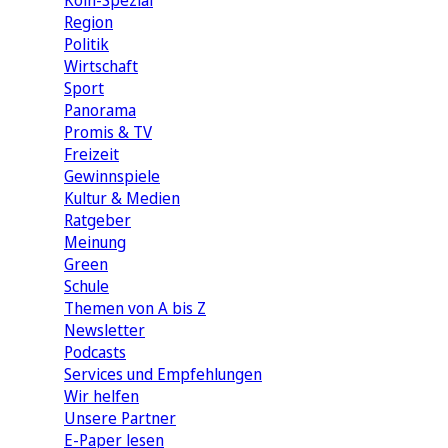
Köln-Spezial
Region
Politik
Wirtschaft
Sport
Panorama
Promis & TV
Freizeit
Gewinnspiele
Kultur & Medien
Ratgeber
Meinung
Green
Schule
Themen von A bis Z
Newsletter
Podcasts
Services und Empfehlungen
Wir helfen
Unsere Partner
E-Paper lesen