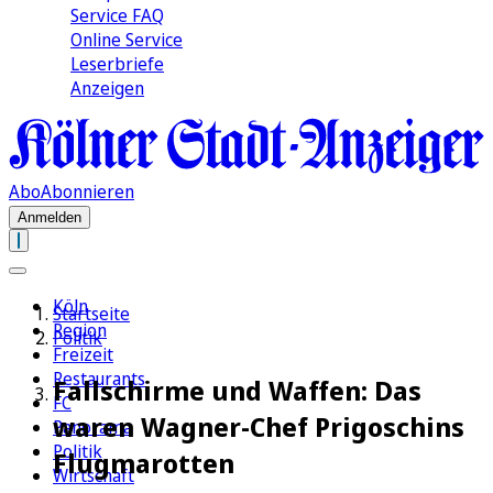
Service FAQ
Online Service
Leserbriefe
Anzeigen
Abo
Abonnieren
Anmelden
Köln
Startseite
Region
Politik
Freizeit
Restaurants
Fallschirme und Waffen: Das
FC
waren Wagner-Chef Prigoschins
Panorama
Politik
Flugmarotten
Wirtschaft