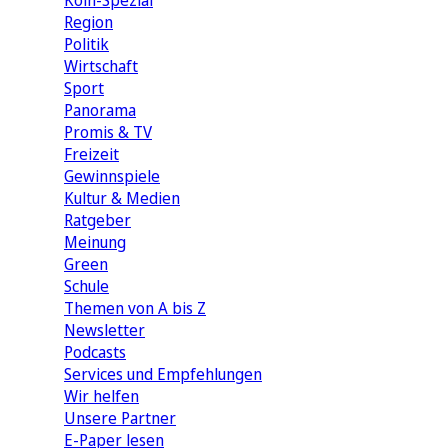
Köln-Spezial
Region
Politik
Wirtschaft
Sport
Panorama
Promis & TV
Freizeit
Gewinnspiele
Kultur & Medien
Ratgeber
Meinung
Green
Schule
Themen von A bis Z
Newsletter
Podcasts
Services und Empfehlungen
Wir helfen
Unsere Partner
E-Paper lesen