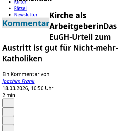
Kultur
Rätsel
Kirche als
Newsletter
Kommentar
E-Paper
Arbeitgeberin
Das
EuGH-Urteil zum
Austritt ist gut für Nicht-mehr-
Katholiken
Ein Kommentar von
Joachim Frank
18.03.2026, 16:56 Uhr
2 min
Auf Google bevorzugen
Anhören
Schrift
Merken