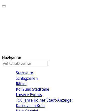
Mein KStA
Meine Artikel
Meine Region
Meine Newsletter
Mein KStA PLUS
Mein E-Paper
Navigation
Startseite
Schlagzeilen
Rätsel
Köln und Stadtteile
Unsere Events
150 Jahre Kölner Stadt-Anzeiger
Karneval in Köln