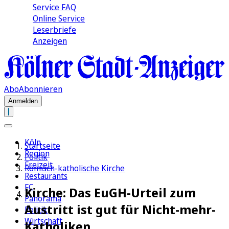
Service FAQ
Online Service
Leserbriefe
Anzeigen
Abo
Abonnieren
Anmelden
Köln
Startseite
Region
Politik
Freizeit
Römisch-katholische Kirche
Restaurants
FC
Kirche: Das EuGH-Urteil zum
Panorama
Austritt ist gut für Nicht-mehr-
Politik
Wirtschaft
Katholiken