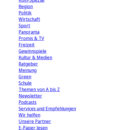
Köln-Spezial
Region
Politik
Wirtschaft
Sport
Panorama
Promis & TV
Freizeit
Gewinnspiele
Kultur & Medien
Ratgeber
Meinung
Green
Schule
Themen von A bis Z
Newsletter
Podcasts
Services und Empfehlungen
Wir helfen
Unsere Partner
E-Paper lesen