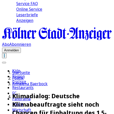
Service FAQ
Online Service
Leserbriefe
Anzeigen
Abo
Abonnieren
Anmelden
Köln
Startseite
Region
Politik
Freizeit
Annalena Baerbock
Restaurants
FC
Klimadialog: Deutsche
Panorama
Klimabeauftragte sieht noch
Politik
Wirtschaft
Chancen für Einhaltung des 1,5-