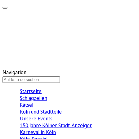
Mein KStA
Meine Artikel
Meine Region
Meine Newsletter
Mein KStA PLUS
Mein E-Paper
Navigation
Startseite
Schlagzeilen
Rätsel
Köln und Stadtteile
Unsere Events
150 Jahre Kölner Stadt-Anzeiger
Karneval in Köln