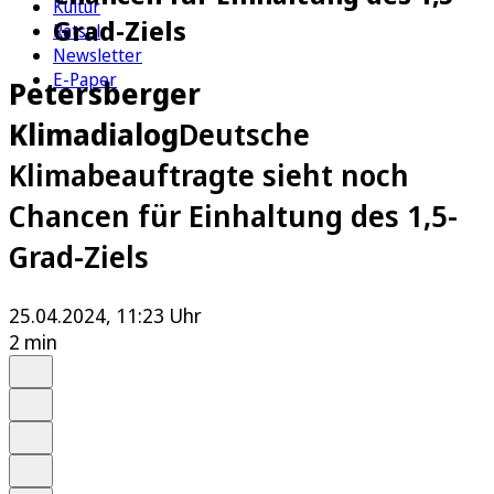
Kultur
Grad-Ziels
Rätsel
Newsletter
E-Paper
Petersberger
Klimadialog
Deutsche
Klimabeauftragte sieht noch
Chancen für Einhaltung des 1,5-
Grad-Ziels
25.04.2024, 11:23 Uhr
2 min
Auf Google bevorzugen
Anhören
Schrift
Merken