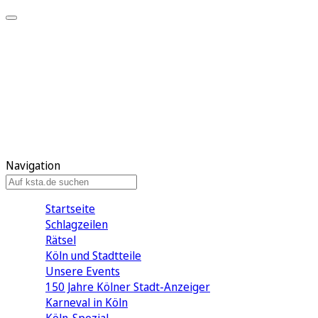
Mein KStA
Meine Artikel
Meine Region
Meine Newsletter
Mein KStA PLUS
Mein E-Paper
Navigation
Startseite
Schlagzeilen
Rätsel
Köln und Stadtteile
Unsere Events
150 Jahre Kölner Stadt-Anzeiger
Karneval in Köln