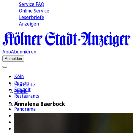
Service FAQ
Online Service
Leserbriefe
Anzeigen
Abo
Abonnieren
Anmelden
Köln
Region
Startseite
Freizeit
Politik
Restaurants
FC
Annalena Baerbock
Panorama
Politik
Wirtschaft
Kultur