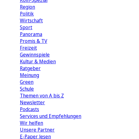
Köln-Spezial
Region
Politik
Wirtschaft
Sport
Panorama
Promis & TV
Freizeit
Gewinnspiele
Kultur & Medien
Ratgeber
Meinung
Green
Schule
Themen von A bis Z
Newsletter
Podcasts
Services und Empfehlungen
Wir helfen
Unsere Partner
E-Paper lesen