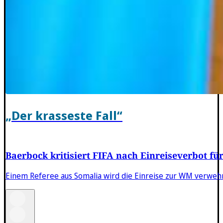
„Der krasseste Fall“
Baerbock kritisiert FIFA nach Einreiseverbot fü
Einem Referee aus Somalia wird die Einreise zur WM verwehrt. 