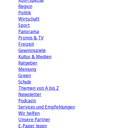
Köln-Spezial
Region
Politik
Wirtschaft
Sport
Panorama
Promis & TV
Freizeit
Gewinnspiele
Kultur & Medien
Ratgeber
Meinung
Green
Schule
Themen von A bis Z
Newsletter
Podcasts
Services und Empfehlungen
Wir helfen
Unsere Partner
E-Paper lesen