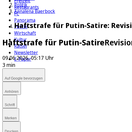
Freizeit
Politik
Restaurants
Annalena Baerbock
FC
Panorama
Haftstrafe für Putin-Satire: Revi
Politik
Wirtschaft
Kultur
Haftstrafe für Putin-Satire
Revisi
Rätsel
Newsletter
09.06.2026, 05:17 Uhr
E-Paper
3 min
Auf Google bevorzugen
Anhören
Schrift
Merken
Drucken