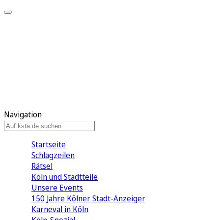
Mein KStA
Meine Artikel
Meine Region
Meine Newsletter
Mein KStA PLUS
Mein E-Paper
Navigation
Startseite
Schlagzeilen
Rätsel
Köln und Stadtteile
Unsere Events
150 Jahre Kölner Stadt-Anzeiger
Karneval in Köln