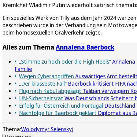
Kremlchef Wladimir Putin wiederholt satirisch thematis
Ein spezielles Werk von Tilly aus dem Jahr 2024 war ze
beschrieben wurde in der Verhandlung sein Mottowagen,
beim homosexuellen Oralverkehr zeigte.
Alles zum Thema
Annalena Baerbock
„Stimme zu hoch oder die High Heels“
Annalena B
Familie
Wegen Cyberangriffen
Auswärtiges Amt bestellt
„Der krasseste Fall“
Baerbock kritisiert FIFA nac
Flug nach Kabul abgesagt
Taliban verweigern K
UN-Sicherheitsrat
Was Deutschlands Scheitern 
Erfolg für Österreich und Portugal
Deutschland f
Nachfolge für Baerbock geklärt
Diplomat aus Ba
Thema:
Wolodymyr Selenskyj