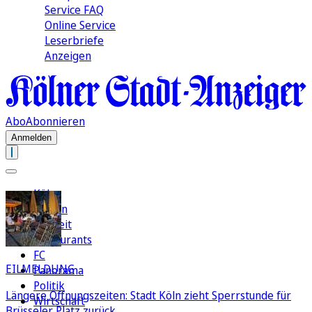
Service FAQ
Online Service
Leserbriefe
Anzeigen
Abo
Abonnieren
Anmelden
Köln
Region
Freizeit
Restaurants
FC
EILMELDUNG
Panorama
Politik
Längere Öffnungszeiten: Stadt Köln zieht Sperrstunde für
Wirtschaft
Brüsseler Platz zurück