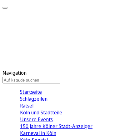
Mein KStA
Meine Artikel
Meine Region
Meine Newsletter
Mein KStA PLUS
Mein E-Paper
Navigation
Startseite
Schlagzeilen
Rätsel
Köln und Stadtteile
Unsere Events
150 Jahre Kölner Stadt-Anzeiger
Karneval in Köln