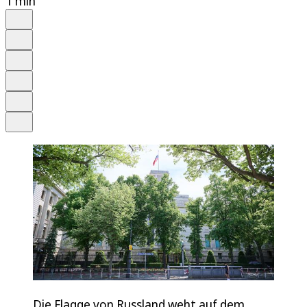
1 min
Auf Google bevorzugen
Anhören
Schrift
Merken
Drucken
Teilen
Die Flagge von Russland weht auf dem