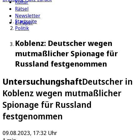
Kultur
Rätsel
Newsletter
Startseite
E-Paper
Politik
Koblenz: Deutscher wegen
mutmaßlicher Spionage für
Russland festgenommen
Untersuchungshaft
Deutscher in
Koblenz wegen mutmaßlicher
Spionage für Russland
festgenommen
09.08.2023, 17:32 Uhr