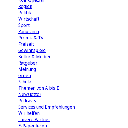
Köln-Spezial
Region
Politik
Wirtschaft
Sport
Panorama
Promis & TV
Freizeit
Gewinnspiele
Kultur & Medien
Ratgeber
Meinung
Green
Schule
Themen von A bis Z
Newsletter
Podcasts
Services und Empfehlungen
Wir helfen
Unsere Partner
E-Paper lesen