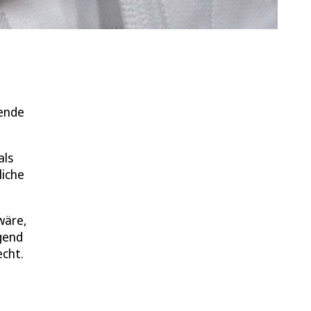
hende
als
liche
wäre,
gend
echt.