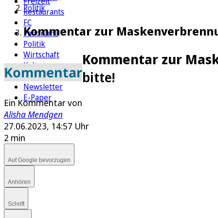
Freizeit
Politik
Restaurants
FC
Kommentar zur Maskenverbrennung
Panorama
Politik
Wirtschaft
Kommentar zur Mask
Kultur
Kommentar
bitte!
Rätsel
Newsletter
E-Paper
Ein Kommentar von
Alisha Mendgen
27.06.2023, 14:57 Uhr
2 min
Auf Google bevorzugen
Anhören
Schrift