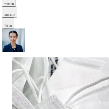
Merken
Drucken
Teilen