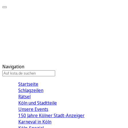
Mein KStA
Meine Artikel
Meine Region
Meine Newsletter
Mein KStA PLUS
Mein E-Paper
Navigation
Startseite
Schlagzeilen
Rätsel
Köln und Stadtteile
Unsere Events
150 Jahre Kölner Stadt-Anzeiger
Karneval in Köln