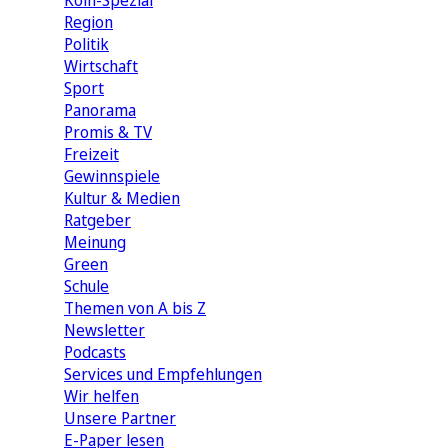
Köln-Spezial
Region
Politik
Wirtschaft
Sport
Panorama
Promis & TV
Freizeit
Gewinnspiele
Kultur & Medien
Ratgeber
Meinung
Green
Schule
Themen von A bis Z
Newsletter
Podcasts
Services und Empfehlungen
Wir helfen
Unsere Partner
E-Paper lesen