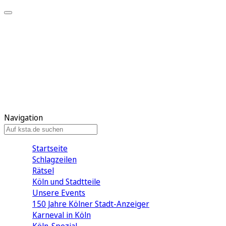
Mein KStA
Meine Artikel
Meine Region
Meine Newsletter
Mein KStA PLUS
Mein E-Paper
Navigation
Startseite
Schlagzeilen
Rätsel
Köln und Stadtteile
Unsere Events
150 Jahre Kölner Stadt-Anzeiger
Karneval in Köln