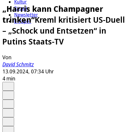
Kultur
„Harris kann Champagner
Rätsel
Newsletter
trinken“
Kreml kritisiert US-Duell
E-Paper
– „Schock und Entsetzen“ in
Putins Staats-TV
Von
David Schmitz
13.09.2024, 07:34 Uhr
4 min
Auf Google bevorzugen
Anhören
Schrift
Merken
Drucken
Teilen