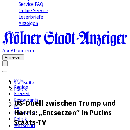
Service FAQ
Online Service
Leserbriefe
Anzeigen
Abo
Abonnieren
Anmelden
Köln
Startseite
Region
Politik
Freizeit
Restaurants
US-Duell zwischen Trump und
FC
Harris: „Entsetzen“ in Putins
Panorama
Politik
Staats-TV
Wirtschaft