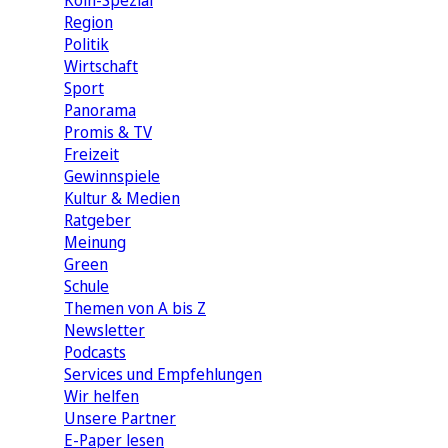
Köln-Spezial
Region
Politik
Wirtschaft
Sport
Panorama
Promis & TV
Freizeit
Gewinnspiele
Kultur & Medien
Ratgeber
Meinung
Green
Schule
Themen von A bis Z
Newsletter
Podcasts
Services und Empfehlungen
Wir helfen
Unsere Partner
E-Paper lesen