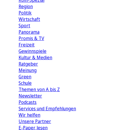
Köln-Spezial
Region
Politik
Wirtschaft
Sport
Panorama
Promis & TV
Freizeit
Gewinnspiele
Kultur & Medien
Ratgeber
Meinung
Green
Schule
Themen von A bis Z
Newsletter
Podcasts
Services und Empfehlungen
Wir helfen
Unsere Partner
E-Paper lesen