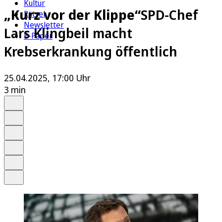
Kultur
„Kurz vor der Klippe“
SPD-Chef
Rätsel
Newsletter
Lars Klingbeil macht
E-Paper
Krebserkrankung öffentlich
25.04.2025, 17:00 Uhr
3 min
Auf Google bevorzugen
Anhören
Schrift
Merken
Drucken
Teilen