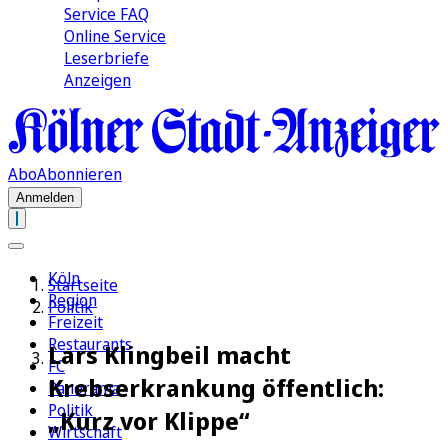
Service FAQ
Online Service
Leserbriefe
Anzeigen
Abo
Abonnieren
Anmelden
Köln
Startseite
Region
Politik
Freizeit
Restaurants
Lars Klingbeil macht
FC
Krebserkrankung öffentlich:
Panorama
Politik
„Kurz vor Klippe“
Wirtschaft