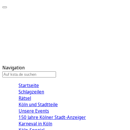
Mein KStA
Meine Artikel
Meine Region
Meine Newsletter
Mein KStA PLUS
Mein E-Paper
Navigation
Startseite
Schlagzeilen
Rätsel
Köln und Stadtteile
Unsere Events
150 Jahre Kölner Stadt-Anzeiger
Karneval in Köln