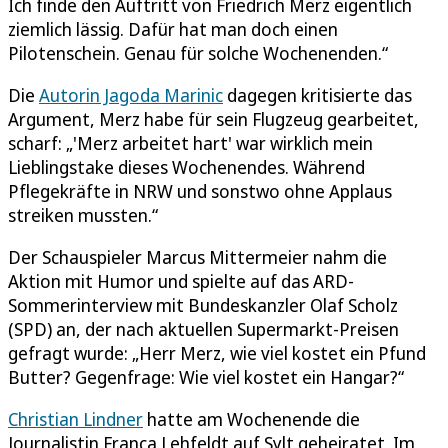
Ich finde den Auftritt von Friedrich Merz eigentlich
ziemlich lässig. Dafür hat man doch einen
Pilotenschein. Genau für solche Wochenenden.“
Die
Autorin Jagoda Marinic
dagegen kritisierte das
Argument, Merz habe für sein Flugzeug gearbeitet,
scharf: „'Merz arbeitet hart' war wirklich mein
Lieblingstake dieses Wochenendes. Während
Pflegekräfte in NRW und sonstwo ohne Applaus
streiken mussten.“
Der Schauspieler Marcus Mittermeier nahm die
Aktion mit Humor und spielte auf das ARD-
Sommerinterview mit Bundeskanzler Olaf Scholz
(SPD) an, der nach aktuellen Supermarkt-Preisen
gefragt wurde: „Herr Merz, wie viel kostet ein Pfund
Butter? Gegenfrage: Wie viel kostet ein Hangar?“
Christian Lindner
hatte am Wochenende die
Journalistin Franca Lehfeldt auf Sylt geheiratet. Im