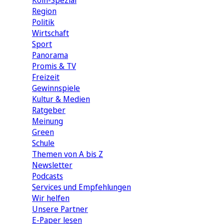
Köln-Spezial
Region
Politik
Wirtschaft
Sport
Panorama
Promis & TV
Freizeit
Gewinnspiele
Kultur & Medien
Ratgeber
Meinung
Green
Schule
Themen von A bis Z
Newsletter
Podcasts
Services und Empfehlungen
Wir helfen
Unsere Partner
E-Paper lesen