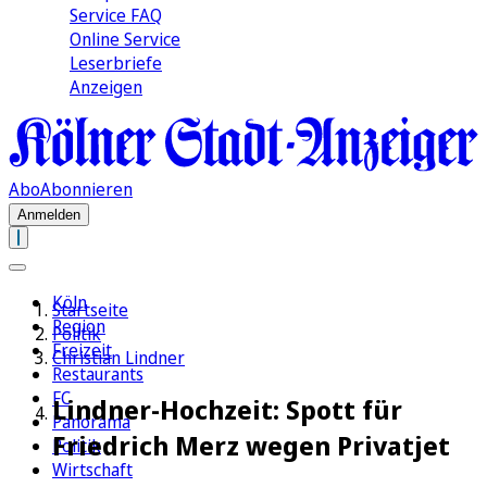
Service FAQ
Online Service
Leserbriefe
Anzeigen
Abo
Abonnieren
Anmelden
Köln
Startseite
Region
Politik
Freizeit
Christian Lindner
Restaurants
FC
Lindner-Hochzeit: Spott für
Panorama
Friedrich Merz wegen Privatjet
Politik
Wirtschaft