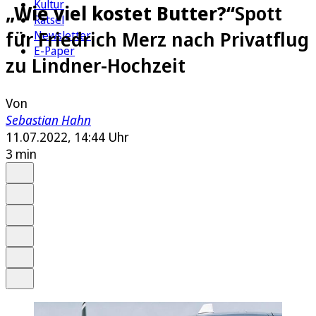
Kultur
„Wie viel kostet Butter?“
Spott
Rätsel
für Friedrich Merz nach Privatflug
Newsletter
E-Paper
zu Lindner-Hochzeit
Von
Sebastian Hahn
11.07.2022, 14:44 Uhr
3 min
Auf Google bevorzugen
Anhören
Schrift
Merken
Drucken
Teilen