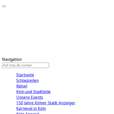
Mein KStA
Meine Artikel
Meine Region
Meine Newsletter
Mein KStA PLUS
Mein E-Paper
Navigation
Startseite
Schlagzeilen
Rätsel
Köln und Stadtteile
Unsere Events
150 Jahre Kölner Stadt-Anzeiger
Karneval in Köln