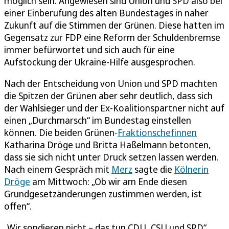
möglich sein. Angewiesen sind Union und SPD also bei
einer Einberufung des alten Bundestages in naher
Zukunft auf die Stimmen der Grünen. Diese hatten im
Gegensatz zur FDP eine Reform der Schuldenbremse
immer befürwortet und sich auch für eine
Aufstockung der Ukraine-Hilfe ausgesprochen.
Nach der Entscheidung von Union und SPD machten
die Spitzen der Grünen aber sehr deutlich, dass sich
der Wahlsieger und der Ex-Koalitionspartner nicht auf
einen „Durchmarsch“ im Bundestag einstellen
können. Die beiden Grünen-
Fraktionschefinnen
Katharina Dröge und Britta Haßelmann betonten,
dass sie sich nicht unter Druck setzen lassen werden.
Nach einem Gespräch mit
Merz
sagte die
Kölnerin
Dröge
am Mittwoch: „Ob wir am Ende diesen
Grundgesetzänderungen zustimmen werden, ist
offen“.
„Wir sondieren nicht – das tun CDU, CSU und SPD“,