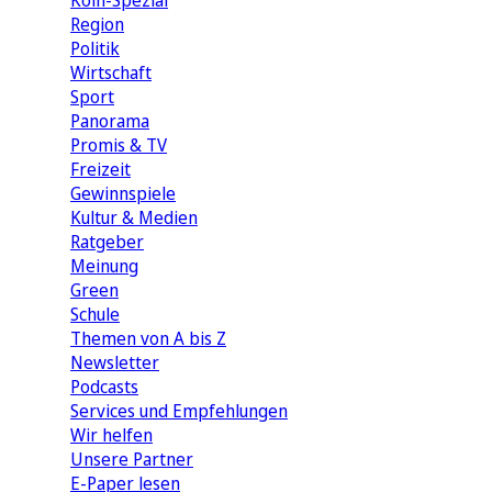
Köln-Spezial
Region
Politik
Wirtschaft
Sport
Panorama
Promis & TV
Freizeit
Gewinnspiele
Kultur & Medien
Ratgeber
Meinung
Green
Schule
Themen von A bis Z
Newsletter
Podcasts
Services und Empfehlungen
Wir helfen
Unsere Partner
E-Paper lesen