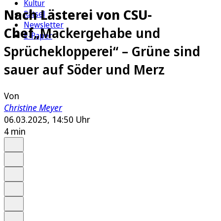
Kultur
Nach Lästerei von CSU-
Rätsel
Newsletter
Chef
„Mackergehabe und
E-Paper
Sprücheklopperei“ – Grüne sind
sauer auf Söder und Merz
Von
Christine Meyer
06.03.2025, 14:50 Uhr
4 min
Auf Google bevorzugen
Anhören
Schrift
Merken
Drucken
Teilen