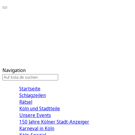
Mein KStA
Meine Artikel
Meine Region
Meine Newsletter
Mein KStA PLUS
Mein E-Paper
Navigation
Startseite
Schlagzeilen
Rätsel
Köln und Stadtteile
Unsere Events
150 Jahre Kölner Stadt-Anzeiger
Karneval in Köln