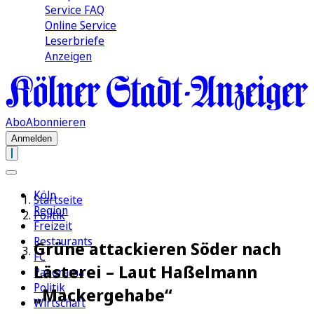
Service FAQ
Online Service
Leserbriefe
Anzeigen
Abo
Abonnieren
Anmelden
Köln
Startseite
Region
Politik
Freizeit
Restaurants
Grüne attackieren Söder nach
FC
Lästerei – Laut Haßelmann
Panorama
Politik
„Mackergehabe“
Wirtschaft