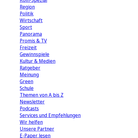
Köln-Spezial
Region
Politik
Wirtschaft
Sport
Panorama
Promis & TV
Freizeit
Gewinnspiele
Kultur & Medien
Ratgeber
Meinung
Green
Schule
Themen von A bis Z
Newsletter
Podcasts
Services und Empfehlungen
Wir helfen
Unsere Partner
E-Paper lesen