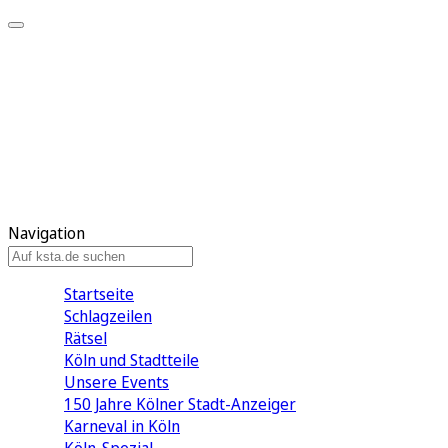
Mein KStA
Meine Artikel
Meine Region
Meine Newsletter
Mein KStA PLUS
Mein E-Paper
Navigation
Startseite
Schlagzeilen
Rätsel
Köln und Stadtteile
Unsere Events
150 Jahre Kölner Stadt-Anzeiger
Karneval in Köln