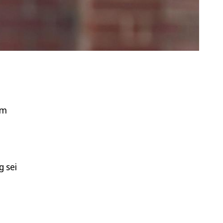
em
g sei