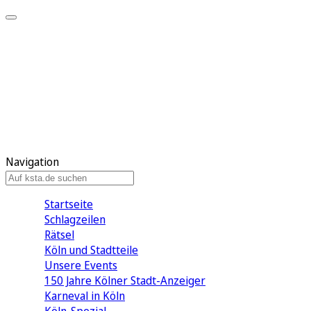
Mein KStA
Meine Artikel
Meine Region
Meine Newsletter
Mein KStA PLUS
Mein E-Paper
Navigation
Startseite
Schlagzeilen
Rätsel
Köln und Stadtteile
Unsere Events
150 Jahre Kölner Stadt-Anzeiger
Karneval in Köln