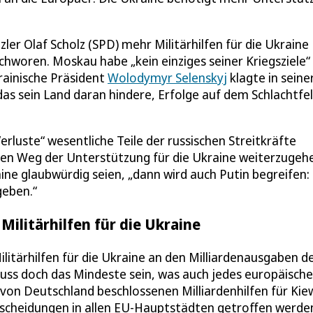
er Olaf Scholz (SPD) mehr Militärhilfen für die Ukraine
woren. Moskau habe „kein einziges seiner Kriegsziele“ 
rainische Präsident
Wolodymyr Selenskyj
klagte in seine
das sein Land daran hindere, Erfolge auf dem Schlachtfel
rluste“ wesentliche Teile der russischen Streitkräfte
, den Weg der Unterstützung für die Ukraine weiterzugeh
ine glaubwürdig seien, „dann wird auch Putin begreifen:
geben.“
ilitärhilfen für die Ukraine
ilitärhilfen für die Ukraine an den Milliardenausgaben d
uss doch das Mindeste sein, was auch jedes europäische
 von Deutschland beschlossenen Milliardenhilfen für Kie
ntscheidungen in allen EU-Hauptstädten getroffen werden