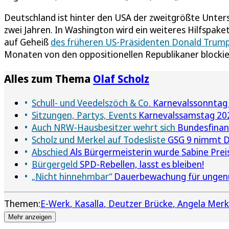
Deutschland ist hinter den USA der zweitgrößte Unters
zwei Jahren. In Washington wird ein weiteres Hilfspaket
auf Geheiß
des früheren US-Präsidenten Donald Trum
Monaten von den oppositionellen Republikaner blockie
Alles zum Thema
Olaf Scholz
Schull- und Veedelszöch & Co.
Karnevalssonntag 
Sitzungen, Partys, Events
Karnevalssamstag 2026
Auch NRW-Hausbesitzer wehrt sich
Bundesfinan
Scholz und Merkel auf Todesliste
GSG 9 nimmt D
Abschied
Als Bürgermeisterin wurde Sabine Prei
Bürgergeld
SPD-Rebellen, lasst es bleiben!
„Nicht hinnehmbar“
Dauerbewachung für ungenu
Themen:
E-Werk
Kasalla
Deutzer Brücke
Angela Merk
Mehr anzeigen