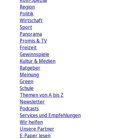
Köln-Spezial
Region
Politik
Wirtschaft
Sport
Panorama
Promis & TV
Freizeit
Gewinnspiele
Kultur & Medien
Ratgeber
Meinung
Green
Schule
Themen von A bis Z
Newsletter
Podcasts
Services und Empfehlungen
Wir helfen
Unsere Partner
E-Paper lesen