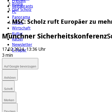
Freizeit
Politik
Restaurants
Olaf Scholz
FC
Panorama
MSC: Scholz ruft Europäer zu mehr
Politik
Wirtschaft
Kultur
Münchner Sicherheitskonferenz
S
Rätsel
Newsletter
17.02.2024, 13:36 Uhr
E-Paper
3 min
Auf Google bevorzugen
Anhören
Schrift
Merken
Drucken