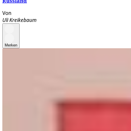
Russland
Von
Uli Kreikebaum
Merken