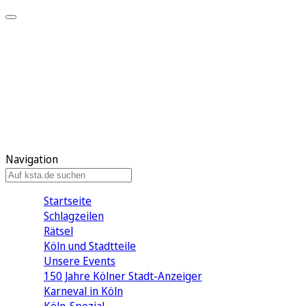
Mein KStA
Meine Artikel
Meine Region
Meine Newsletter
Mein KStA PLUS
Mein E-Paper
Navigation
Startseite
Schlagzeilen
Rätsel
Köln und Stadtteile
Unsere Events
150 Jahre Kölner Stadt-Anzeiger
Karneval in Köln