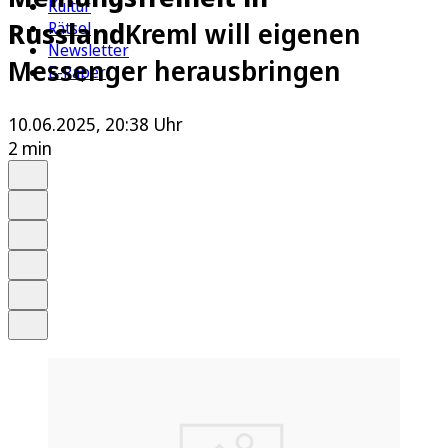
Kultur
Russland
Kreml will eigenen
Rätsel
Newsletter
Messenger herausbringen
E-Paper
10.06.2025, 20:38 Uhr
2 min
Auf Google bevorzugen
Anhören
Schrift
Merken
Drucken
Teilen