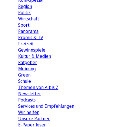
Köln-Spezial
Region
Politik
Wirtschaft
Sport
Panorama
Promis & TV
Freizeit
Gewinnspiele
Kultur & Medien
Ratgeber
Meinung
Green
Schule
Themen von A bis Z
Newsletter
Podcasts
Services und Empfehlungen
Wir helfen
Unsere Partner
E-Paper lesen