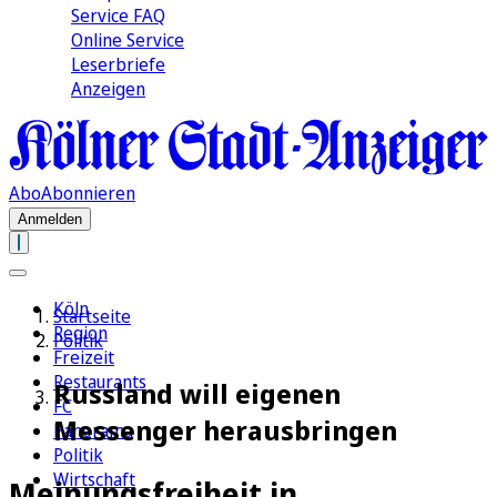
Service FAQ
Online Service
Leserbriefe
Anzeigen
Abo
Abonnieren
Anmelden
Köln
Startseite
Region
Politik
Freizeit
Restaurants
Russland will eigenen
FC
Messenger herausbringen
Panorama
Politik
Wirtschaft
Meinungsfreiheit in