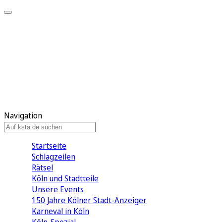
Mein KStA
Meine Artikel
Meine Region
Meine Newsletter
Mein KStA PLUS
Mein E-Paper
Navigation
Startseite
Schlagzeilen
Rätsel
Köln und Stadtteile
Unsere Events
150 Jahre Kölner Stadt-Anzeiger
Karneval in Köln