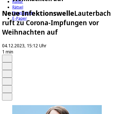
Kultur
Rätsel
Neue Infektionswelle
Lauterbach
Newsletter
E-Paper
ruft zu Corona-Impfungen vor
Weihnachten auf
04.12.2023, 15:12 Uhr
1 min
Auf Google bevorzugen
Anhören
Schrift
Merken
Drucken
Teilen