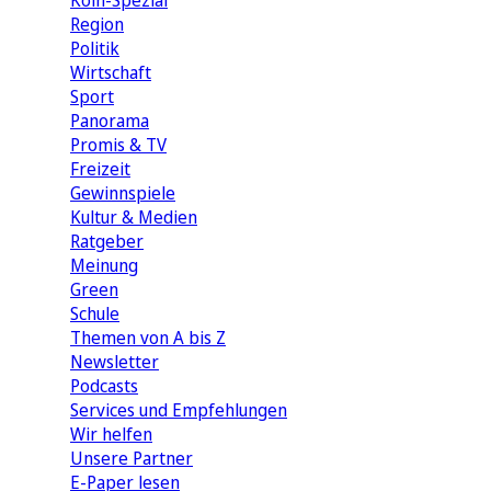
Köln-Spezial
Region
Politik
Wirtschaft
Sport
Panorama
Promis & TV
Freizeit
Gewinnspiele
Kultur & Medien
Ratgeber
Meinung
Green
Schule
Themen von A bis Z
Newsletter
Podcasts
Services und Empfehlungen
Wir helfen
Unsere Partner
E-Paper lesen