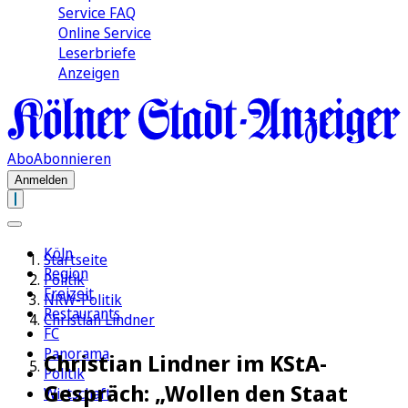
Service FAQ
Online Service
Leserbriefe
Anzeigen
Abo
Abonnieren
Anmelden
Köln
Startseite
Region
Politik
Freizeit
NRW-Politik
Restaurants
Christian Lindner
FC
Panorama
Christian Lindner im KStA-
Politik
Gespräch: „Wollen den Staat
Wirtschaft