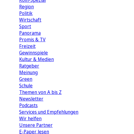
Köln-Spezial
Region
Politik
Wirtschaft
Sport
Panorama
Promis & TV
Freizeit
Gewinnspiele
Kultur & Medien
Ratgeber
Meinung
Green
Schule
Themen von A bis Z
Newsletter
Podcasts
Services und Empfehlungen
Wir helfen
Unsere Partner
E-Paper lesen