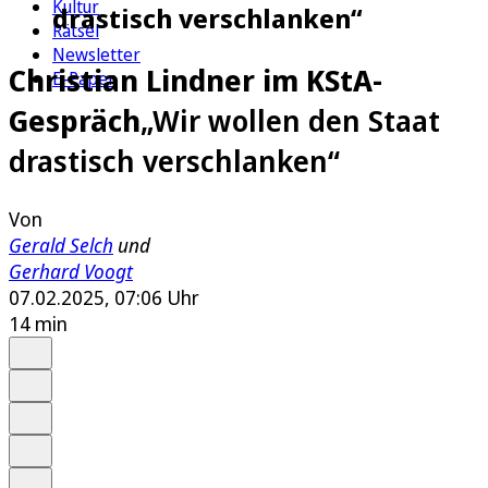
Kultur
drastisch verschlanken“
Rätsel
Newsletter
Christian Lindner im KStA-
E-Paper
Gespräch
„Wir wollen den Staat
drastisch verschlanken“
Von
Gerald Selch
und
Gerhard Voogt
07.02.2025, 07:06 Uhr
14 min
Auf Google bevorzugen
Anhören
Schrift
Merken
Drucken