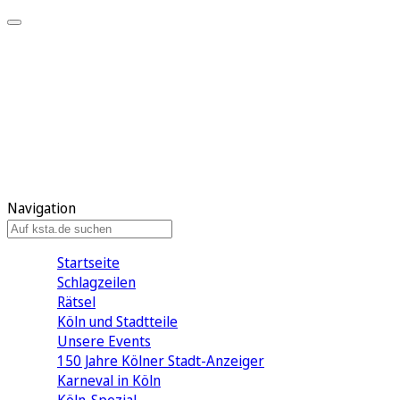
Mein KStA
Meine Artikel
Meine Region
Meine Newsletter
Mein KStA PLUS
Mein E-Paper
Navigation
Startseite
Schlagzeilen
Rätsel
Köln und Stadtteile
Unsere Events
150 Jahre Kölner Stadt-Anzeiger
Karneval in Köln