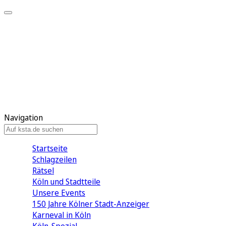
Mein KStA
Meine Artikel
Meine Region
Meine Newsletter
Mein KStA PLUS
Mein E-Paper
Navigation
Startseite
Schlagzeilen
Rätsel
Köln und Stadtteile
Unsere Events
150 Jahre Kölner Stadt-Anzeiger
Karneval in Köln