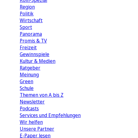
Köln-Spezial
Region
Politik
Wirtschaft
Sport
Panorama
Promis & TV
Freizeit
Gewinnspiele
Kultur & Medien
Ratgeber
Meinung
Green
Schule
Themen von A bis Z
Newsletter
Podcasts
Services und Empfehlungen
Wir helfen
Unsere Partner
E-Paper lesen