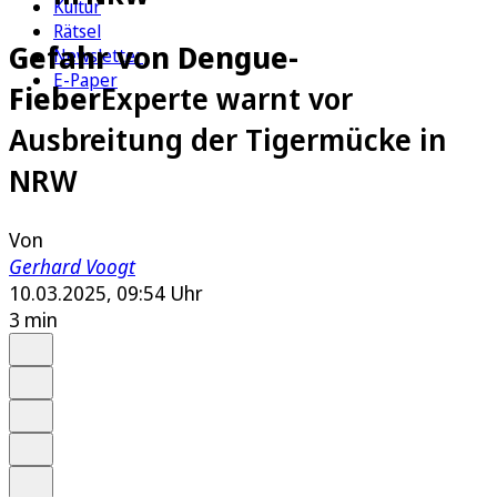
Kultur
Rätsel
Gefahr von Dengue-
Newsletter
E-Paper
Fieber
Experte warnt vor
Ausbreitung der Tigermücke in
NRW
Von
Gerhard Voogt
10.03.2025, 09:54 Uhr
3 min
Auf Google bevorzugen
Anhören
Schrift
Merken
Drucken