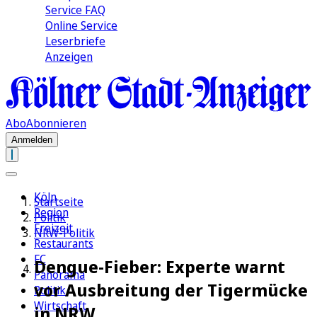
Service FAQ
Online Service
Leserbriefe
Anzeigen
Abo
Abonnieren
Anmelden
Köln
Startseite
Region
Politik
Freizeit
NRW-Politik
Restaurants
FC
Dengue-Fieber: Experte warnt
Panorama
vor Ausbreitung der Tigermücke
Politik
Wirtschaft
in NRW