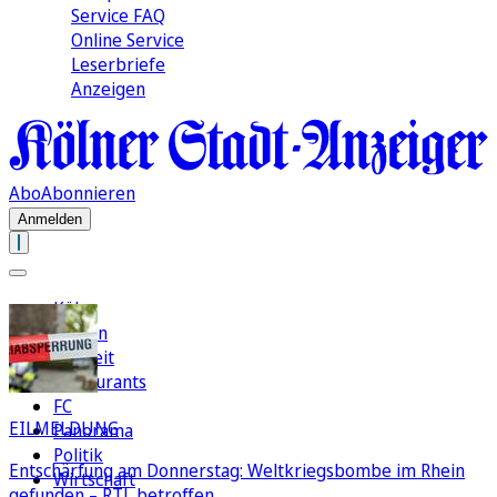
Service FAQ
Online Service
Leserbriefe
Anzeigen
Abo
Abonnieren
Anmelden
Köln
Region
Freizeit
Restaurants
FC
EILMELDUNG
Panorama
Politik
Entschärfung am Donnerstag: Weltkriegsbombe im Rhein
Wirtschaft
gefunden – RTL betroffen