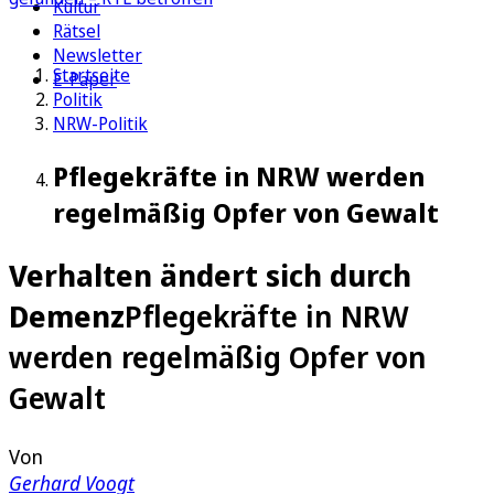
Kultur
Rätsel
Newsletter
Startseite
E-Paper
Politik
NRW-Politik
Pflegekräfte in NRW werden
regelmäßig Opfer von Gewalt
Verhalten ändert sich durch
Demenz
Pflegekräfte in NRW
werden regelmäßig Opfer von
Gewalt
Von
Gerhard Voogt