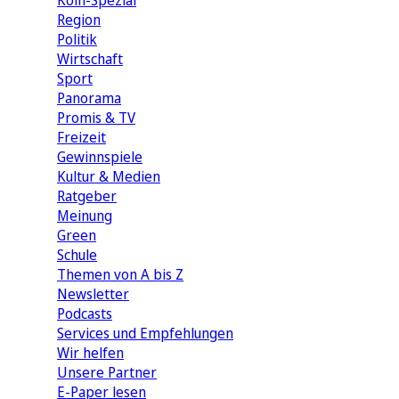
Köln-Spezial
Region
Politik
Wirtschaft
Sport
Panorama
Promis & TV
Freizeit
Gewinnspiele
Kultur & Medien
Ratgeber
Meinung
Green
Schule
Themen von A bis Z
Newsletter
Podcasts
Services und Empfehlungen
Wir helfen
Unsere Partner
E-Paper lesen