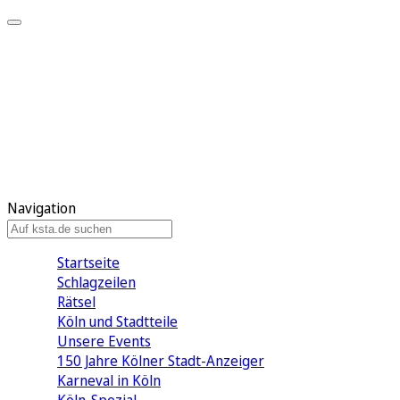
Mein KStA
Meine Artikel
Meine Region
Meine Newsletter
Mein KStA PLUS
Mein E-Paper
Navigation
Startseite
Schlagzeilen
Rätsel
Köln und Stadtteile
Unsere Events
150 Jahre Kölner Stadt-Anzeiger
Karneval in Köln