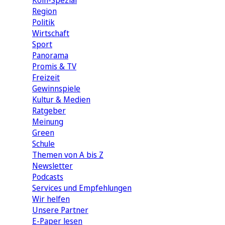
Köln-Spezial
Region
Politik
Wirtschaft
Sport
Panorama
Promis & TV
Freizeit
Gewinnspiele
Kultur & Medien
Ratgeber
Meinung
Green
Schule
Themen von A bis Z
Newsletter
Podcasts
Services und Empfehlungen
Wir helfen
Unsere Partner
E-Paper lesen