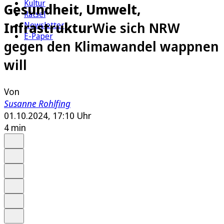
Kultur
Gesundheit, Umwelt,
Rätsel
Infrastruktur
Wie sich NRW
Newsletter
E-Paper
gegen den Klimawandel wappnen
will
Von
Susanne Rohlfing
01.10.2024, 17:10 Uhr
4 min
Auf Google bevorzugen
Anhören
Schrift
Merken
Drucken
Teilen