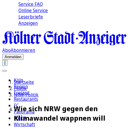
Service FAQ
Online Service
Leserbriefe
Anzeigen
Abo
Abonnieren
Anmelden
Köln
Startseite
Region
Politik
Freizeit
NRW-Politik
Restaurants
FC
Wie sich NRW gegen den
Panorama
Klimawandel wappnen will
Politik
Wirtschaft