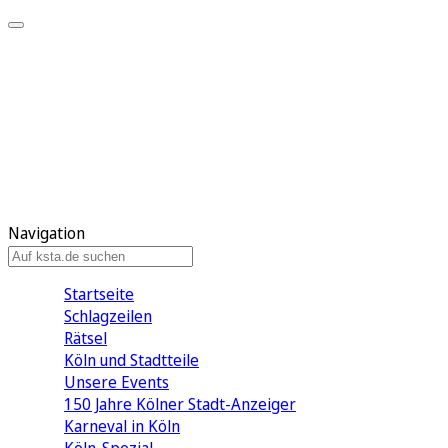
Mein KStA
Meine Artikel
Meine Region
Meine Newsletter
Mein KStA PLUS
Mein E-Paper
Navigation
Startseite
Schlagzeilen
Rätsel
Köln und Stadtteile
Unsere Events
150 Jahre Kölner Stadt-Anzeiger
Karneval in Köln