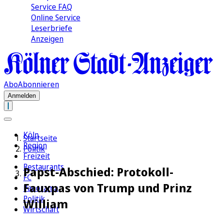
Service FAQ
Online Service
Leserbriefe
Anzeigen
Abo
Abonnieren
Anmelden
Köln
Startseite
Region
Politik
Freizeit
Restaurants
Papst-Abschied: Protokoll-
FC
Fauxpas von Trump und Prinz
Panorama
Politik
William
Wirtschaft