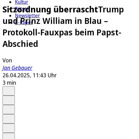
Kultur
Sitzordnung überrascht
Trump
Rätsel
Newsletter
und Prinz William in Blau –
E-Paper
Protokoll-Fauxpas beim Papst-
Abschied
Von
Jan Gebauer
26.04.2025, 11:43 Uhr
3 min
Auf Google bevorzugen
Anhören
Schrift
Merken
Drucken
Teilen