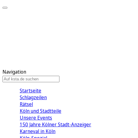
Mein KStA
Meine Artikel
Meine Region
Meine Newsletter
Mein KStA PLUS
Mein E-Paper
Navigation
Startseite
Schlagzeilen
Rätsel
Köln und Stadtteile
Unsere Events
150 Jahre Kölner Stadt-Anzeiger
Karneval in Köln