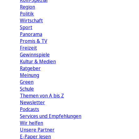
Köln-Spezial
Region
Politik
Wirtschaft
Sport
Panorama
Promis & TV
Freizeit
Gewinnspiele
Kultur & Medien
Ratgeber
Meinung
Green
Schule
Themen von A bis Z
Newsletter
Podcasts
Services und Empfehlungen
Wir helfen
Unsere Partner
E-Paper lesen