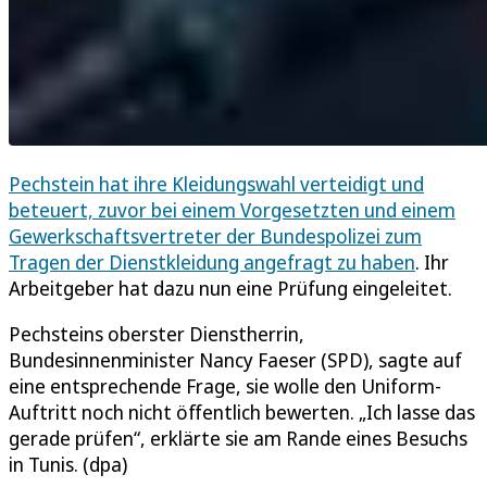
Pechstein hat ihre Kleidungswahl verteidigt und
beteuert, zuvor bei einem Vorgesetzten und einem
Gewerkschaftsvertreter der Bundespolizei zum
Tragen der Dienstkleidung angefragt zu haben
. Ihr
Arbeitgeber hat dazu nun eine Prüfung eingeleitet.
Pechsteins oberster Dienstherrin,
Bundesinnenminister Nancy Faeser (SPD), sagte auf
eine entsprechende Frage, sie wolle den Uniform-
Auftritt noch nicht öffentlich bewerten. „Ich lasse das
gerade prüfen“, erklärte sie am Rande eines Besuchs
in Tunis. (dpa)