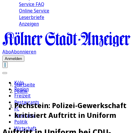
Service FAQ
Online Service
Leserbriefe
Anzeigen
Abo
Abonnieren
Anmelden
Köln
Startseite
Region
Politik
Freizeit
Restaurants
Pechstein: Polizei-Gewerkschaft
FC
kritisiert Auftritt in Uniform
Panorama
Politik
Wirtschaft
Auftritt in Uniform bei CDU-