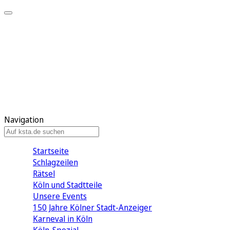
Mein KStA
Meine Artikel
Meine Region
Meine Newsletter
Mein KStA PLUS
Mein E-Paper
Navigation
Startseite
Schlagzeilen
Rätsel
Köln und Stadtteile
Unsere Events
150 Jahre Kölner Stadt-Anzeiger
Karneval in Köln