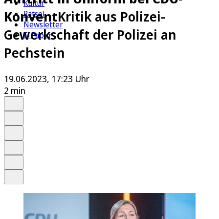
Kultur
Konvent
Kritik aus Polizei-
Rätsel
Newsletter
Gewerkschaft der Polizei an
E-Paper
Pechstein
19.06.2023, 17:23 Uhr
2 min
Auf Google bevorzugen
Anhören
Schrift
Merken
Drucken
Teilen