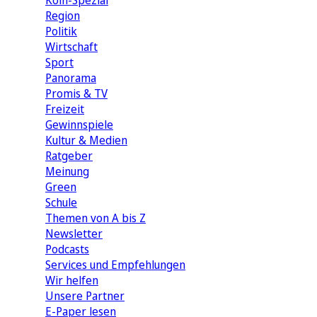
Köln-Spezial
Region
Politik
Wirtschaft
Sport
Panorama
Promis & TV
Freizeit
Gewinnspiele
Kultur & Medien
Ratgeber
Meinung
Green
Schule
Themen von A bis Z
Newsletter
Podcasts
Services und Empfehlungen
Wir helfen
Unsere Partner
E-Paper lesen