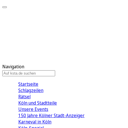
Mein KStA
Meine Artikel
Meine Region
Meine Newsletter
Mein KStA PLUS
Mein E-Paper
Navigation
Startseite
Schlagzeilen
Rätsel
Köln und Stadtteile
Unsere Events
150 Jahre Kölner Stadt-Anzeiger
Karneval in Köln