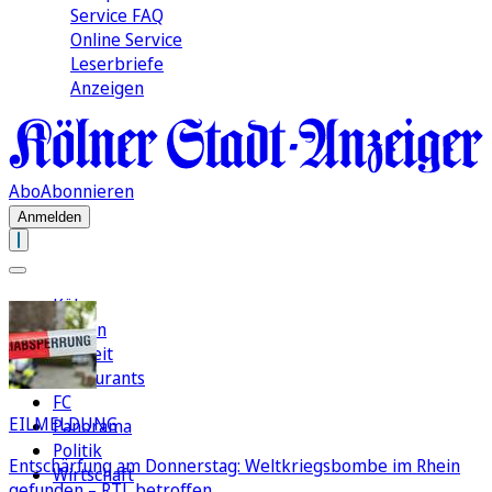
Service FAQ
Online Service
Leserbriefe
Anzeigen
Abo
Abonnieren
Anmelden
Köln
Region
Freizeit
Restaurants
FC
EILMELDUNG
Panorama
Politik
Entschärfung am Donnerstag: Weltkriegsbombe im Rhein
Wirtschaft
gefunden – RTL betroffen