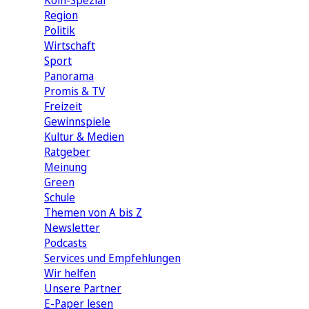
Köln-Spezial
Region
Politik
Wirtschaft
Sport
Panorama
Promis & TV
Freizeit
Gewinnspiele
Kultur & Medien
Ratgeber
Meinung
Green
Schule
Themen von A bis Z
Newsletter
Podcasts
Services und Empfehlungen
Wir helfen
Unsere Partner
E-Paper lesen