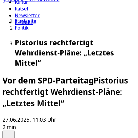
Kultur
Rätsel
Newsletter
Startseite
E-Paper
Politik
Pistorius rechtfertigt
Wehrdienst-Pläne: „Letztes
Mittel“
Vor dem SPD-Parteitag
Pistorius
rechtfertigt Wehrdienst-Pläne:
„Letztes Mittel“
27.06.2025, 11:03 Uhr
2 min
Auf Google bevorzugen