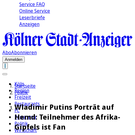
Service FAQ
Online Service
Leserbriefe
Anzeigen
Abo
Abonnieren
Anmelden
Köln
Startseite
Region
Politik
Freizeit
Restaurants
Wladimir Putins Porträt auf
FC
Hemd: Teilnehmer des Afrika-
Panorama
Politik
Gipfels ist Fan
Wirtschaft