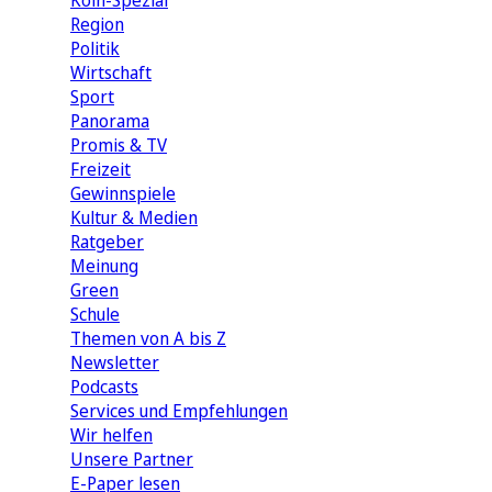
Köln-Spezial
Region
Politik
Wirtschaft
Sport
Panorama
Promis & TV
Freizeit
Gewinnspiele
Kultur & Medien
Ratgeber
Meinung
Green
Schule
Themen von A bis Z
Newsletter
Podcasts
Services und Empfehlungen
Wir helfen
Unsere Partner
E-Paper lesen