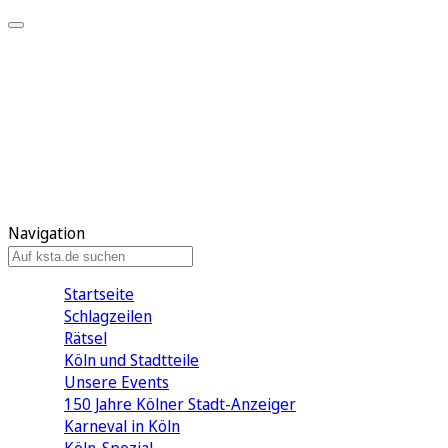
Mein KStA
Meine Artikel
Meine Region
Meine Newsletter
Mein KStA PLUS
Mein E-Paper
Navigation
Startseite
Schlagzeilen
Rätsel
Köln und Stadtteile
Unsere Events
150 Jahre Kölner Stadt-Anzeiger
Karneval in Köln