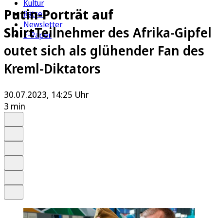
Kultur
Putin-Porträt auf
Rätsel
Newsletter
Shirt
Teilnehmer des Afrika-Gipfel
E-Paper
outet sich als glühender Fan des
Kreml-Diktators
30.07.2023, 14:25 Uhr
3 min
Auf Google bevorzugen
Anhören
Schrift
Merken
Drucken
Teilen