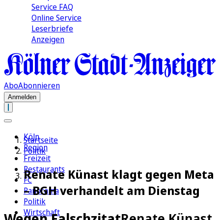
Service FAQ
Online Service
Leserbriefe
Anzeigen
Abo
Abonnieren
Anmelden
Köln
Startseite
Region
Politik
Freizeit
Restaurants
Renate Künast klagt gegen Meta
FC
– BGH verhandelt am Dienstag
Panorama
Politik
Wirtschaft
Wegen Falschzitat
Renate Künast