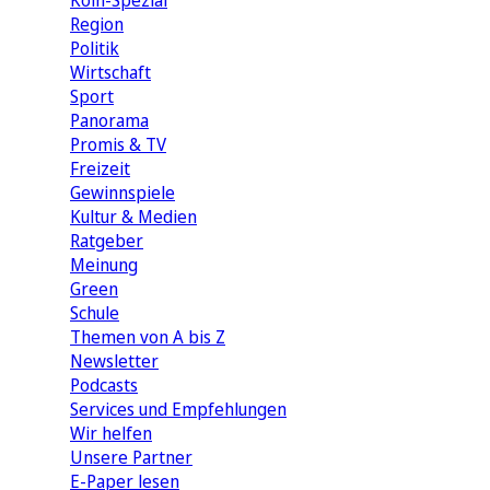
Köln-Spezial
Region
Politik
Wirtschaft
Sport
Panorama
Promis & TV
Freizeit
Gewinnspiele
Kultur & Medien
Ratgeber
Meinung
Green
Schule
Themen von A bis Z
Newsletter
Podcasts
Services und Empfehlungen
Wir helfen
Unsere Partner
E-Paper lesen