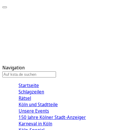
Mein KStA
Meine Artikel
Meine Region
Meine Newsletter
Mein KStA PLUS
Mein E-Paper
Navigation
Startseite
Schlagzeilen
Rätsel
Köln und Stadtteile
Unsere Events
150 Jahre Kölner Stadt-Anzeiger
Karneval in Köln