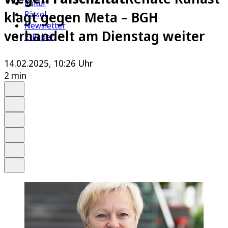
Kultur
klagt gegen Meta – BGH
Rätsel
Newsletter
verhandelt am Dienstag weiter
E-Paper
14.02.2025, 10:26 Uhr
2 min
Auf Google bevorzugen
Anhören
Schrift
Merken
Drucken
Teilen