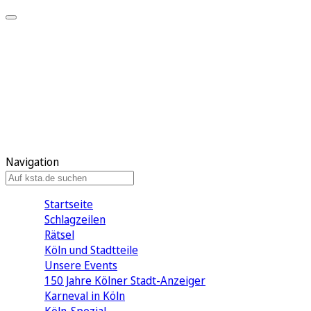
Mein KStA
Meine Artikel
Meine Region
Meine Newsletter
Mein KStA PLUS
Mein E-Paper
Navigation
Startseite
Schlagzeilen
Rätsel
Köln und Stadtteile
Unsere Events
150 Jahre Kölner Stadt-Anzeiger
Karneval in Köln