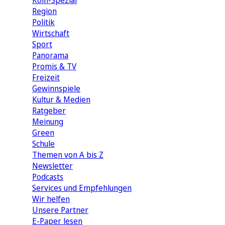
Köln-Spezial
Region
Politik
Wirtschaft
Sport
Panorama
Promis & TV
Freizeit
Gewinnspiele
Kultur & Medien
Ratgeber
Meinung
Green
Schule
Themen von A bis Z
Newsletter
Podcasts
Services und Empfehlungen
Wir helfen
Unsere Partner
E-Paper lesen