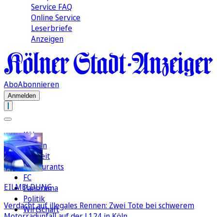
Service FAQ
Online Service
Leserbriefe
Anzeigen
Abo
Abonnieren
Anmelden
Köln
Region
Freizeit
Restaurants
FC
EILMELDUNG
Panorama
Politik
Verdacht auf illegales Rennen: Zwei Tote bei schwerem
Wirtschaft
Motorradunfall auf der L124 in Köln