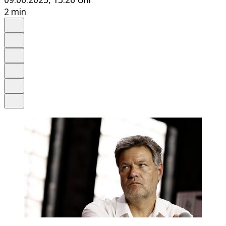
2 min
Auf Google bevorzugen
Anhören
Schrift
Merken
Drucken
Teilen