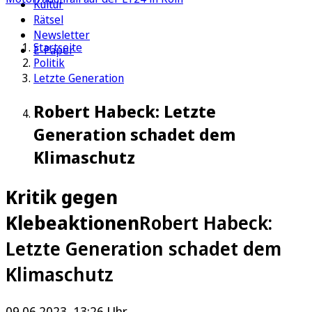
Kultur
Rätsel
Newsletter
Startseite
E-Paper
Politik
Letzte Generation
Robert Habeck: Letzte
Generation schadet dem
Klimaschutz
Kritik gegen
Klebeaktionen
Robert Habeck:
Letzte Generation schadet dem
Klimaschutz
09.06.2023, 13:26 Uhr