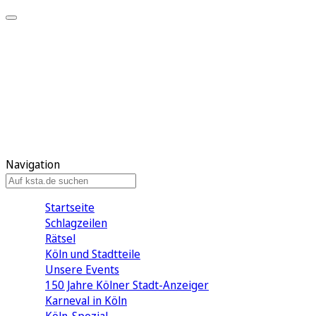
Mein KStA
Meine Artikel
Meine Region
Meine Newsletter
Mein KStA PLUS
Mein E-Paper
Navigation
Startseite
Schlagzeilen
Rätsel
Köln und Stadtteile
Unsere Events
150 Jahre Kölner Stadt-Anzeiger
Karneval in Köln