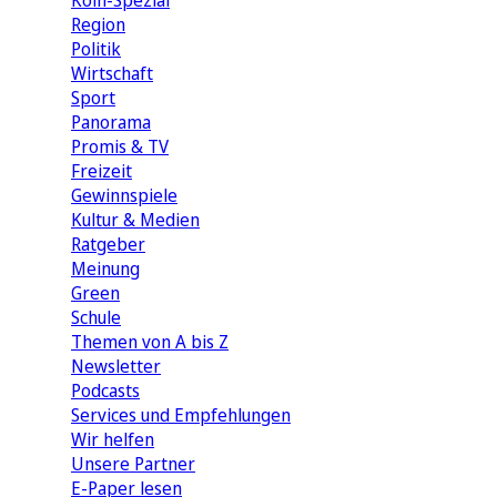
Köln-Spezial
Region
Politik
Wirtschaft
Sport
Panorama
Promis & TV
Freizeit
Gewinnspiele
Kultur & Medien
Ratgeber
Meinung
Green
Schule
Themen von A bis Z
Newsletter
Podcasts
Services und Empfehlungen
Wir helfen
Unsere Partner
E-Paper lesen