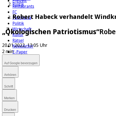
Freizeit
Politik
Restaurants
FC
Robert Habeck verhandelt Windkr
Panorama
Politik
Wirtschaft
„Ökologischen Patriotismus“
Robe
Kultur
Rätsel
20.01.2022, 13:05 Uhr
Newsletter
2 min
E-Paper
Auf Google bevorzugen
Anhören
Schrift
Merken
Drucken