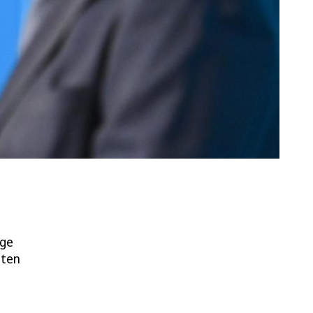
äge
gten