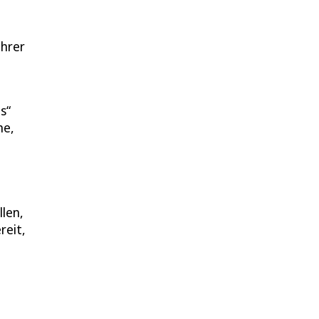
ihrer
s“
he,
llen,
reit,