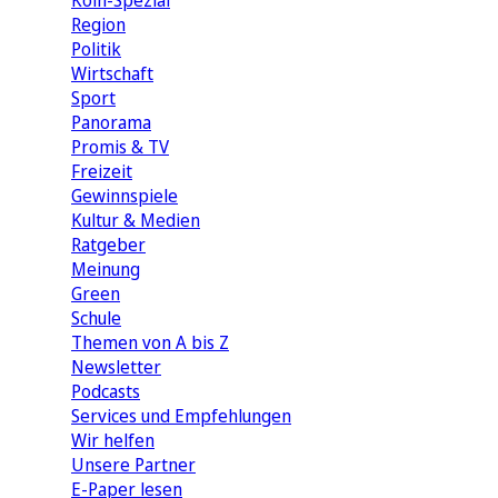
Köln-Spezial
Region
Politik
Wirtschaft
Sport
Panorama
Promis & TV
Freizeit
Gewinnspiele
Kultur & Medien
Ratgeber
Meinung
Green
Schule
Themen von A bis Z
Newsletter
Podcasts
Services und Empfehlungen
Wir helfen
Unsere Partner
E-Paper lesen