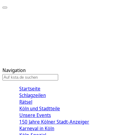
Mein KStA
Meine Artikel
Meine Region
Meine Newsletter
Mein KStA PLUS
Mein E-Paper
Navigation
Startseite
Schlagzeilen
Rätsel
Köln und Stadtteile
Unsere Events
150 Jahre Kölner Stadt-Anzeiger
Karneval in Köln