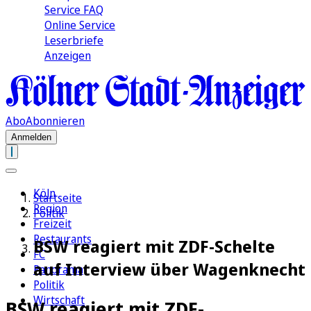
Service FAQ
Online Service
Leserbriefe
Anzeigen
Abo
Abonnieren
Anmelden
Köln
Startseite
Region
Politik
Freizeit
Restaurants
BSW reagiert mit ZDF-Schelte
FC
auf Interview über Wagenknecht
Panorama
Politik
Wirtschaft
BSW reagiert mit ZDF-