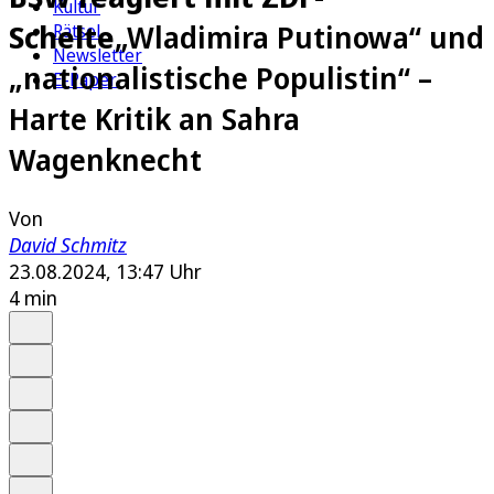
Kultur
Schelte
„Wladimira Putinowa“ und
Rätsel
Newsletter
„nationalistische Populistin“ –
E-Paper
Harte Kritik an Sahra
Wagenknecht
Von
David Schmitz
23.08.2024, 13:47 Uhr
4 min
Auf Google bevorzugen
Anhören
Schrift
Merken
Drucken
Teilen