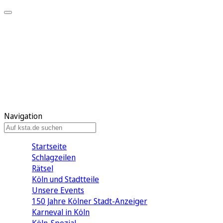
Mein KStA
Meine Artikel
Meine Region
Meine Newsletter
Mein KStA PLUS
Mein E-Paper
Navigation
Startseite
Schlagzeilen
Rätsel
Köln und Stadtteile
Unsere Events
150 Jahre Kölner Stadt-Anzeiger
Karneval in Köln