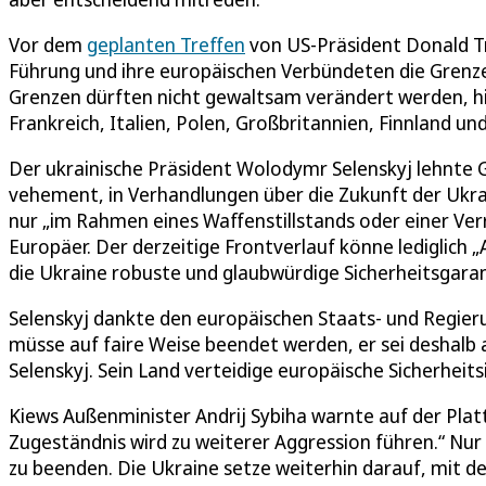
Vor dem
geplanten Treffen
von US-Präsident Donald Tr
Führung und ihre europäischen Verbündeten die Grenz
Grenzen dürften nicht gewaltsam verändert werden, h
Frankreich, Italien, Polen, Großbritannien, Finnland u
Der ukrainische Präsident Wolodymr Selenskyj lehnte 
vehement, in Verhandlungen über die Zukunft der Ukra
nur „im Rahmen eines Waffenstillstands oder einer Verr
Europäer. Der derzeitige Frontverlauf könne lediglic
die Ukraine robuste und glaubwürdige Sicherheitsgaran
Selenskyj dankte den europäischen Staats- und Regieru
müsse auf faire Weise beendet werden, er sei deshalb a
Selenskyj. Sein Land verteidige europäische Sicherheits
Kiews Außenminister Andrij Sybiha warnte auf der Plat
Zugeständnis wird zu weiterer Aggression führen.“ Nur
zu beenden. Die Ukraine setze weiterhin darauf, mit 