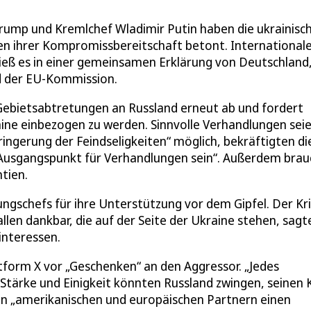
ump und Kremlchef Wladimir Putin haben die ukrainisc
en ihrer Kompromissbereitschaft betont. International
ieß es in einer gemeinsamen Erklärung von Deutschland
nd der EU-Kommission.
Gebietsabtretungen an Russland erneut ab und fordert
ine einbezogen zu werden. Sinnvolle Verhandlungen sei
ingerung der Feindseligkeiten“ möglich, bekräftigten di
h „Ausgangspunkt für Verhandlungen sein“. Außerdem bra
tien.
ngschefs für ihre Unterstützung vor dem Gipfel. Der Kr
llen dankbar, die auf der Seite der Ukraine stehen, sagt
interessen.
tform X vor „Geschenken“ an den Aggressor. „Jedes
 Stärke und Einigkeit könnten Russland zwingen, seinen 
den „amerikanischen und europäischen Partnern einen