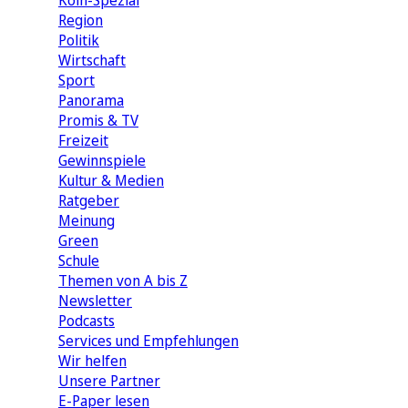
Köln-Spezial
Region
Politik
Wirtschaft
Sport
Panorama
Promis & TV
Freizeit
Gewinnspiele
Kultur & Medien
Ratgeber
Meinung
Green
Schule
Themen von A bis Z
Newsletter
Podcasts
Services und Empfehlungen
Wir helfen
Unsere Partner
E-Paper lesen