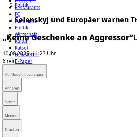
Freizeit
Politik
Restaurants
FC
Selenskyj und Europäer warnen Tr
Panorama
Politik
Wirtschaft
„Keine Geschenke an Aggressor“
Kultur
Rätsel
10.08.2025, 11:23 Uhr
Newsletter
6 min
E-Paper
Auf Google bevorzugen
Anhören
Schrift
Merken
Drucken