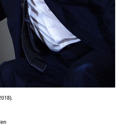
2018).
len