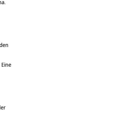
ha.
 den
 Eine
der