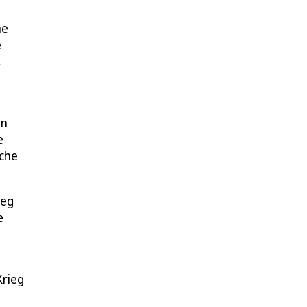
he
e
,
en
e
uche
ieg
e
Krieg