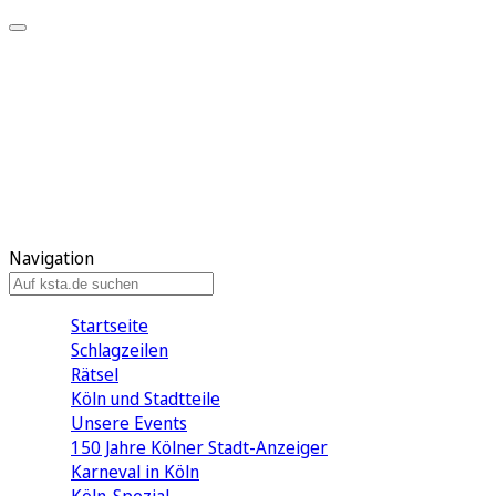
Mein KStA
Meine Artikel
Meine Region
Meine Newsletter
Mein KStA PLUS
Mein E-Paper
Navigation
Startseite
Schlagzeilen
Rätsel
Köln und Stadtteile
Unsere Events
150 Jahre Kölner Stadt-Anzeiger
Karneval in Köln