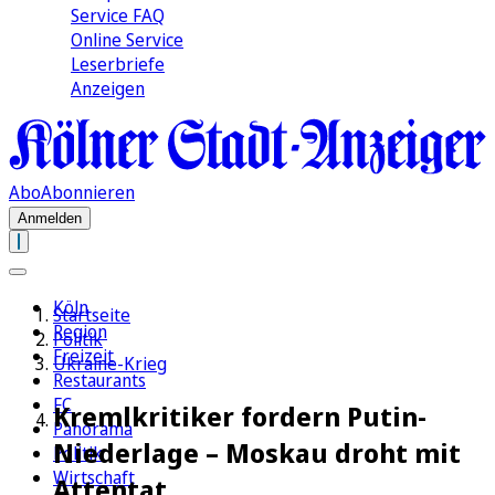
Service FAQ
Online Service
Leserbriefe
Anzeigen
Abo
Abonnieren
Anmelden
Köln
Startseite
Region
Politik
Freizeit
Ukraine-Krieg
Restaurants
FC
Kremlkritiker fordern Putin-
Panorama
Niederlage – Moskau droht mit
Politik
Wirtschaft
Attentat