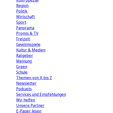
Köln-Spezial
Region
Politik
Wirtschaft
Sport
Panorama
Promis & TV
Freizeit
Gewinnspiele
Kultur & Medien
Ratgeber
Meinung
Green
Schule
Themen von A bis Z
Newsletter
Podcasts
Services und Empfehlungen
Wir helfen
Unsere Partner
E-Paper lesen