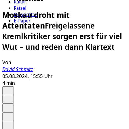
Kultur
Rätsel
Moskau droht mit
Newsletter
E-Paper
Attentaten
Freigelassene
Kremlkritiker sorgen erst für viel
Wut – und reden dann Klartext
Von
David Schmitz
05.08.2024, 15:55 Uhr
4 min
Auf Google bevorzugen
Anhören
Schrift
Merken
Drucken