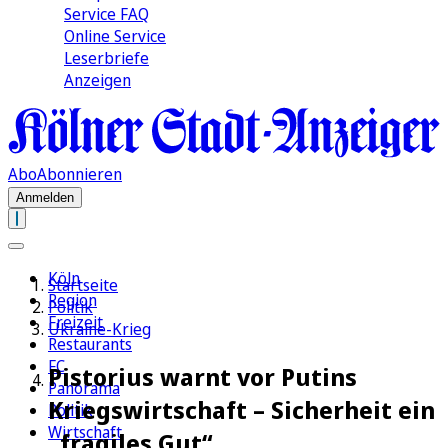
Service FAQ
Online Service
Leserbriefe
Anzeigen
Abo
Abonnieren
Anmelden
Köln
Startseite
Region
Politik
Freizeit
Ukraine-Krieg
Restaurants
FC
Pistorius warnt vor Putins
Panorama
Kriegswirtschaft – Sicherheit ein
Politik
Wirtschaft
„fragiles Gut“