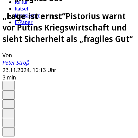
Kultur
Rätsel
„Lage ist ernst“
Pistorius warnt
Newsletter
E-Paper
vor Putins Kriegswirtschaft und
sieht Sicherheit als „fragiles Gut“
Von
Peter Stroß
23.11.2024, 16:13 Uhr
3 min
Auf Google bevorzugen
Anhören
Schrift
Merken
Drucken
Teilen