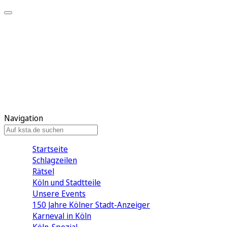
Mein KStA
Meine Artikel
Meine Region
Meine Newsletter
Mein KStA PLUS
Mein E-Paper
Navigation
Startseite
Schlagzeilen
Rätsel
Köln und Stadtteile
Unsere Events
150 Jahre Kölner Stadt-Anzeiger
Karneval in Köln