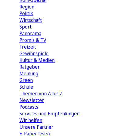
Köln-Spezial
Region
Politik
Wirtschaft
Sport
Panorama
Promis & TV
Freizeit
Gewinnspiele
Kultur & Medien
Ratgeber
Meinung
Green
Schule
Themen von A bis Z
Newsletter
Podcasts
Services und Empfehlungen
Wir helfen
Unsere Partner
E-Paper lesen