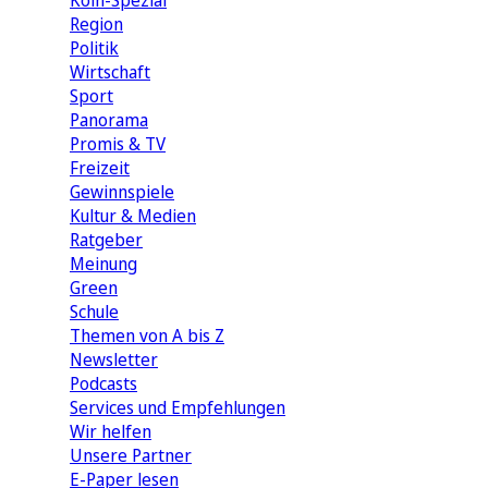
Köln-Spezial
Region
Politik
Wirtschaft
Sport
Panorama
Promis & TV
Freizeit
Gewinnspiele
Kultur & Medien
Ratgeber
Meinung
Green
Schule
Themen von A bis Z
Newsletter
Podcasts
Services und Empfehlungen
Wir helfen
Unsere Partner
E-Paper lesen