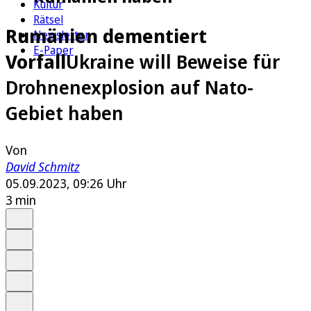
Kultur
Rätsel
Rumänien dementiert
Newsletter
E-Paper
Vorfall
Ukraine will Beweise für
Drohnenexplosion auf Nato-
Gebiet haben
Von
David Schmitz
05.09.2023, 09:26 Uhr
3 min
Auf Google bevorzugen
Anhören
Schrift
Merken
Drucken