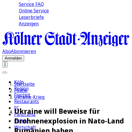
Service FAQ
Online Service
Leserbriefe
Anzeigen
Abo
Abonnieren
Anmelden
Köln
Startseite
Region
Politik
Freizeit
Ukraine-Krieg
Restaurants
FC
Ukraine will Beweise für
Panorama
Drohnenexplosion in Nato-Land
Politik
Wirtschaft
Rumänien haben