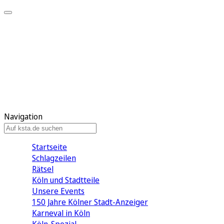
Mein KStA
Meine Artikel
Meine Region
Meine Newsletter
Mein KStA PLUS
Mein E-Paper
Navigation
Startseite
Schlagzeilen
Rätsel
Köln und Stadtteile
Unsere Events
150 Jahre Kölner Stadt-Anzeiger
Karneval in Köln